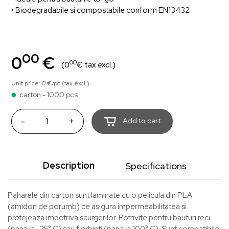
• Biodegradabile si compostabile conform EN13432
00
0
€
00
(0
€ tax.excl.)
Unit price: 0 €/pc (tax.excl.)
carton - 1000 pcs
-
+
Add to cart
Description
Specifications
Paharele din carton sunt laminate cu o pelicula din PLA
(amidon de porumb) ce asigura impermeabilitatea si
protejeaza impotriva scurgerilor. Potrivite pentru bauturi reci