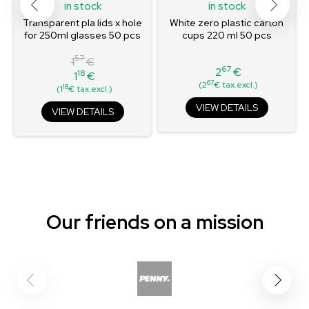
in stock
in stock
Transparent pla lids x hole
White zero plastic carton
for 250ml glasses 50 pcs
cups 220 ml 50 pcs
57
1
€
67
2
€
18
1
€
Price
Regular
Price
67
(2
€ tax.excl.)
18
(1
€ tax.excl.)
price
VIEW DETAILS
VIEW DETAILS
Our friends on a mission