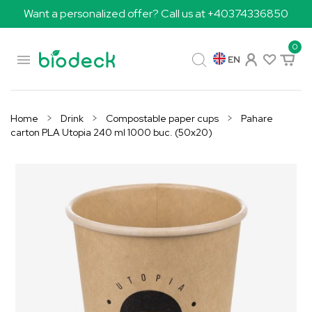
Want a personalized offer? Call us at +40374336850
0

EN
Home
Drink
Compostable paper cups
Pahare
carton PLA Utopia 240 ml 1000 buc. (50x20)