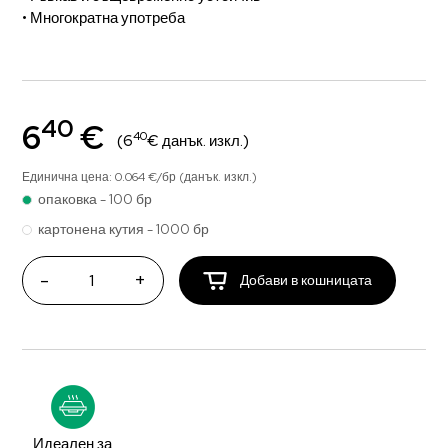
• Многократна употреба
40
6
€
40
(6
€ данък. изкл.)
Единична цена: 0.064 €/бр (данък. изкл.)
опаковка - 100 бр
картонена кутия - 1000 бр
-
+
Добави в кошницата
Идеален за