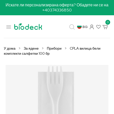
Искате ли персонализирана оферта? Обадете ни се на
+40374336850
0

BG
У дома
За ядене
Прибори
CPLA вилица бели
комплекти салфетки 100 бр