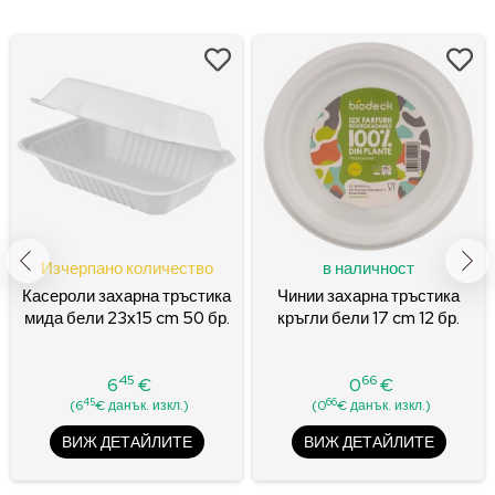
Изчерпано количество
в наличност
Касероли захарна тръстика
Чинии захарна тръстика
мида бели 23x15 cm 50 бр.
кръгли бели 17 cm 12 бр.
45
66
6
€
0
€
Цена
Цена
45
66
(6
€ данък. изкл.)
(0
€ данък. изкл.)
ВИЖ ДЕТАЙЛИТЕ
ВИЖ ДЕТАЙЛИТЕ