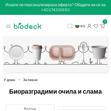
Искате ли персонализирана оферта? Обадете ни се на
+40374336850
0

BG
У дома
За пиене
Биоразградими очила и слама
Филтър