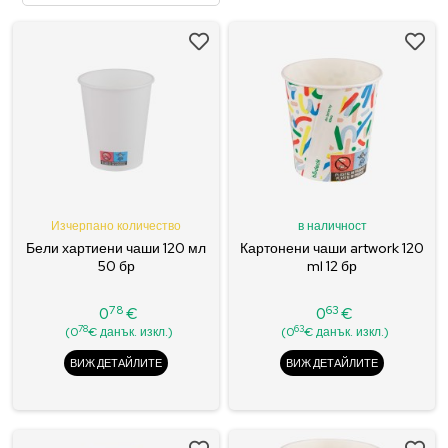
Изчерпано количество
в наличност
Бели хартиени чаши 120 мл
Картонени чаши artwork 120
50 бр
ml 12 бр
78
63
0
€
0
€
Цена
Цена
78
63
(0
€ данък. изкл.)
(0
€ данък. изкл.)
ВИЖ ДЕТАЙЛИТЕ
ВИЖ ДЕТАЙЛИТЕ