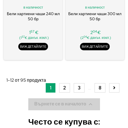
в наличност
в наличност
Бели хартиени чаши 240 мл
Бели хартиени чаши 300 мл
50 бр
50 бр
57
04
1
€
2
€
Цена
Цена
57
04
(1
€ данък. изкл.)
(2
€ данък. изкл.)
ВИЖ ДЕТАЙЛИТЕ
ВИЖ ДЕТАЙЛИТЕ
1-12
от
95
продукта
1
2
3
…
8

Върнете се в началото
Често се купува с: