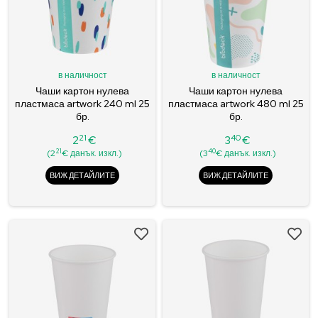
в наличност
в наличност
Чаши картон нулева
Чаши картон нулева
пластмаса artwork 240 ml 25
пластмаса artwork 480 ml 25
бр.
бр.
21
40
2
€
3
€
Цена
Цена
21
40
(2
€ данък. изкл.)
(3
€ данък. изкл.)
ВИЖ ДЕТАЙЛИТЕ
ВИЖ ДЕТАЙЛИТЕ