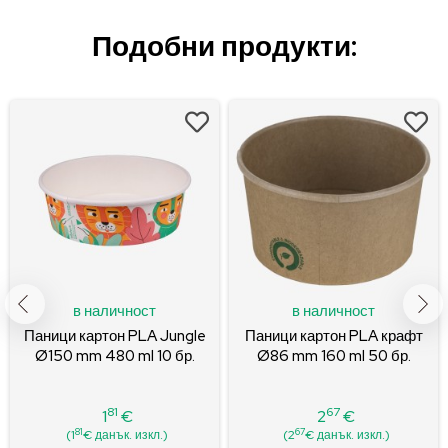
Подобни продукти:
в наличност
в наличност
Паници картон PLA Jungle
Паници картон PLA крафт
Ø150 mm 480 ml 10 бр.
Ø86 mm 160 ml 50 бр.
81
67
1
€
2
€
Цена
Цена
81
67
(1
€ данък. изкл.)
(2
€ данък. изкл.)