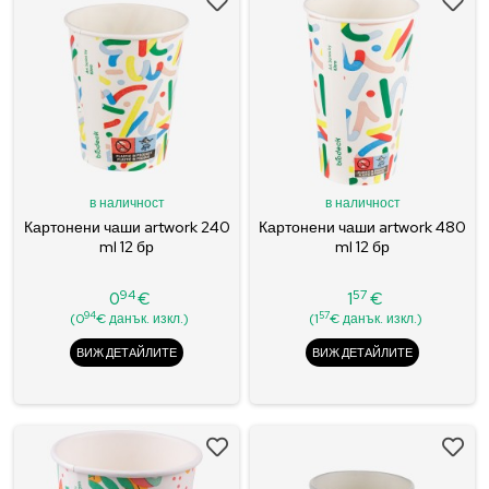
в наличност
в наличност
Картонени чаши artwork 240
Картонени чаши artwork 480
ml 12 бр
ml 12 бр
94
57
0
€
1
€
Цена
Цена
94
57
(0
€ данък. изкл.)
(1
€ данък. изкл.)
ВИЖ ДЕТАЙЛИТЕ
ВИЖ ДЕТАЙЛИТЕ