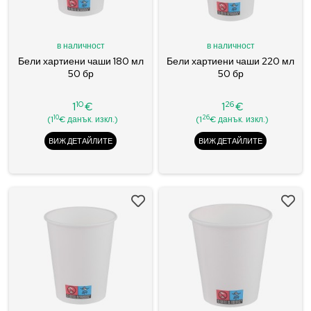
в наличност
в наличност
Бели хартиени чаши 180 мл
Бели хартиени чаши 220 мл
50 бр
50 бр
10
26
1
€
1
€
Цена
Цена
10
26
(1
€ данък. изкл.)
(1
€ данък. изкл.)
ВИЖ ДЕТАЙЛИТЕ
ВИЖ ДЕТАЙЛИТЕ