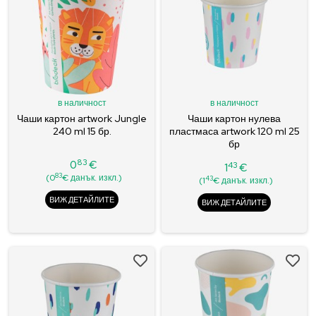
в наличност
в наличност
Чаши картон artwork Jungle
Чаши картон нулева
240 ml 15 бр.
пластмаса artwork 120 ml 25
бр
83
0
€
43
1
€
Цена
Цена
83
(0
€ данък. изкл.)
43
(1
€ данък. изкл.)
ВИЖ ДЕТАЙЛИТЕ
ВИЖ ДЕТАЙЛИТЕ