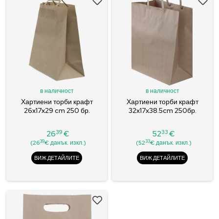
в наличност
в наличност
Хартиени торби крафт
Хартиени торби крафт
26x17x29 cm 250 бр.
32x17x38.5cm 250бр.
39
33
26
€
52
€
Цена
Цена
39
33
(26
€ данък. изкл.)
(52
€ данък. изкл.)
ВИЖ ДЕТАЙЛИТЕ
ВИЖ ДЕТАЙЛИТЕ