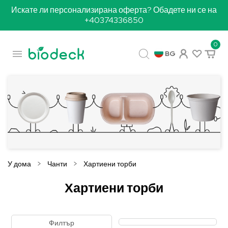
Искате ли персонализирана оферта? Обадете ни се на
+40374336850
0

BG
У дома
Чанти
Хартиени торби
Хартиени торби
Филтър