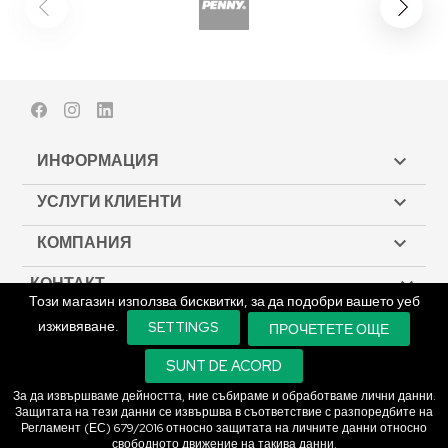
Facebook
Instagram
LinkedIn
ИНФОРМАЦИЯ

УСЛУГИ КЛИЕНТИ

КОМПАНИЯ

КОНТАКТ

Този магазин използва бисквитки, за да подобри вашето уеб
изживяване.
SETTINGS
ПРОЧЕТЕТЕ ОЩЕ
© Copyright 2026 Biodeck. All rights reserved.
SUNT DE ACORD
За да извършваме дейността, ние събираме и обработваме лични данни.
Защитата на тези данни се извършва в съответствие с разпоредбите на
Регламент (ЕС) 679/2016 относно защитата на личните данни относно
свободното движение на такива данни.
An E-commerce Solution.