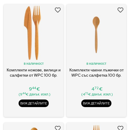
в наличност
в наличност
Комплекти ножове, вилици и
Комплекти чаени лъжички от
салфетки от WPC 100 бр.
WPC със салфетка 100 бр.
44
72
9
€
4
€
Цена
Цена
44
72
(9
€ данък. изкл.)
(4
€ данък. изкл.)
ВИЖ ДЕТАЙЛИТЕ
ВИЖ ДЕТАЙЛИТЕ