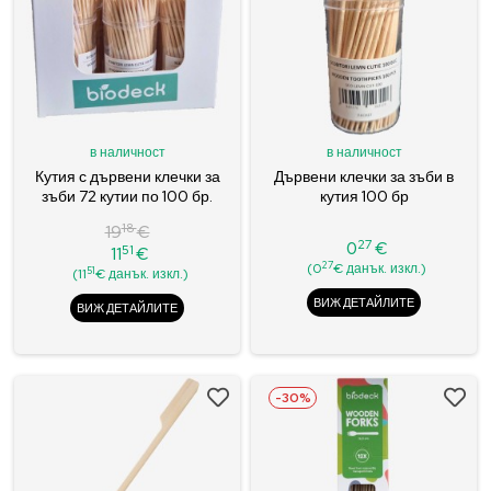
в наличност
в наличност
Кутия с дървени клечки за
Дървени клечки за зъби в
зъби 72 кутии по 100 бр.
кутия 100 бр
18
19
€
27
0
€
51
11
€
Цена
Редовна
Цена
27
(0
€ данък. изкл.)
51
(11
€ данък. изкл.)
цена
ВИЖ ДЕТАЙЛИТЕ
ВИЖ ДЕТАЙЛИТЕ
-30%