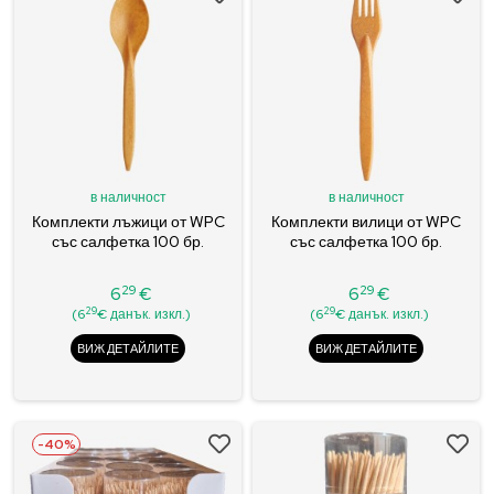
в наличност
в наличност
Комплекти лъжици от WPC
Комплекти вилици от WPC
със салфетка 100 бр.
със салфетка 100 бр.
29
29
6
€
6
€
Цена
Цена
29
29
(6
€ данък. изкл.)
(6
€ данък. изкл.)
ВИЖ ДЕТАЙЛИТЕ
ВИЖ ДЕТАЙЛИТЕ
-40%