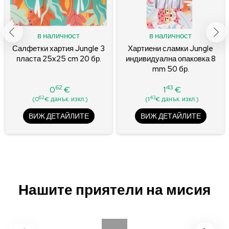
в наличност
в наличност
Салфетки хартия Jungle 3
Хартиени сламки Jungle
пласта 25x25 cm 20 бр.
индивидуална опаковка 8
mm 50 бр.
62
43
0
€
1
€
Цена
Цена
62
43
(0
€ данък. изкл.)
(1
€ данък. изкл.)
ВИЖ ДЕТАЙЛИТЕ
ВИЖ ДЕТАЙЛИТЕ
Нашите приятели на мисия