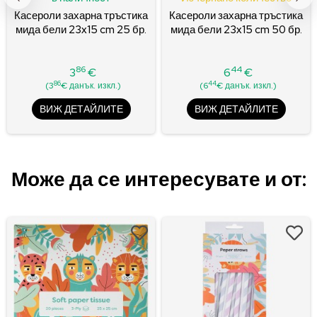
Касероли захарна тръстика
Касероли захарна тръстика
мида бели 23x15 cm 25 бр.
мида бели 23x15 cm 50 бр.
86
44
3
€
6
€
Цена
Цена
86
44
(3
€ данък. изкл.)
(6
€ данък. изкл.)
ВИЖ ДЕТАЙЛИТЕ
ВИЖ ДЕТАЙЛИТЕ
Може да се интересувате и от: