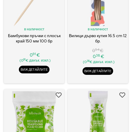
в наличност
в наличност
Бамбукови пръчки с плосък
Вилици дърво кутия 16.5 cm 12
край 150 мм 100 бр
бр.
54
0
€
91
0
€
38
0
€
Цена
Редовна
Цена
91
(0
€ данък. изкл.)
38
(0
€ данък. изкл.)
цена
ВИЖ ДЕТАЙЛИТЕ
ВИЖ ДЕТАЙЛИТЕ