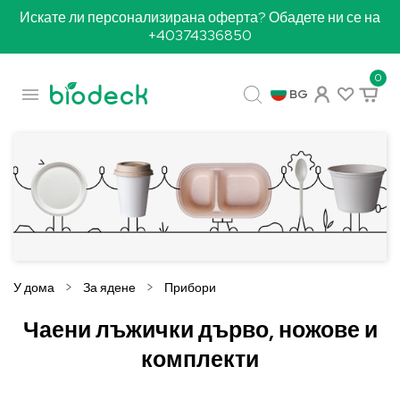
Искате ли персонализирана оферта? Обадете ни се на
+40374336850
0

BG
У дома
За ядене
Прибори
Чаени лъжички дърво, ножове и
комплекти