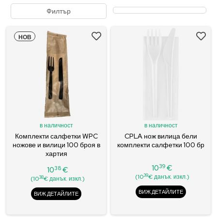
Филтър
НОВ
в наличност
в наличност
Комплекти салфетки WPC
CPLA нож вилица бели
ножове и вилици 100 броя в
комплекти салфетки 100 бр
хартия
39
10
€
38
10
€
Цена
Цена
39
(10
€ данък. изкл.)
38
(10
€ данък. изкл.)
ВИЖ ДЕТАЙЛИТЕ
ВИЖ ДЕТАЙЛИТЕ