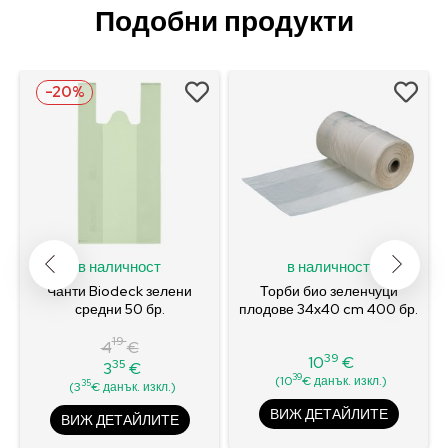
Подобни продукти
-20%
в наличност
в наличност
Чанти Biodeck зелени
Торби био зеленчуци
средни 50 бр.
плодове 34x40 cm 400 бр.
19
4
€
39
10
€
35
3
€
Цена
Редовна
Цена
39
(10
€ данък. изкл.)
35
(3
€ данък. изкл.)
цена
ВИЖ ДЕТАЙЛИТЕ
ВИЖ ДЕТАЙЛИТЕ