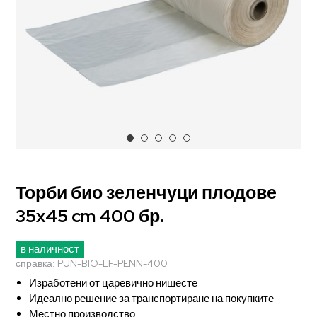
Торби био зеленчуци плодове
35x45 cm 400 бр.
в наличност
справка:
PUN-BIO-LF-PENN-400
Изработени от царевично нишесте
Идеално решение за транспортиране на покупките
Местно производство