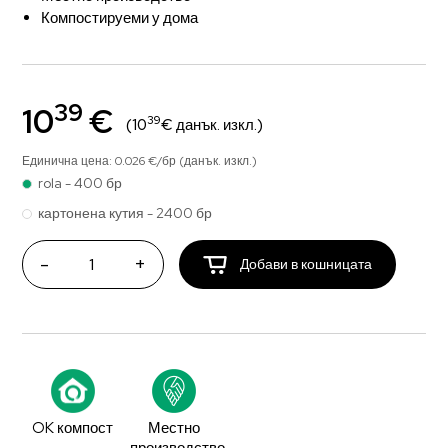
Компостируеми у дома
39
10
€
39
(10
€ данък. изкл.)
Единична цена: 0.026 €/бр (данък. изкл.)
rola - 400 бр
картонена кутия - 2400 бр
-
+
Добави в кошницата
OK компост
Местно