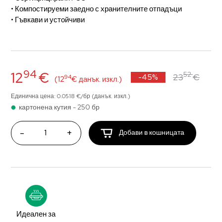
• Компостируеми заедно с хранителните отпадъци
• Гъвкави и устойчиви
94
12
€
52
23
€
-45%
94
(12
€ данък. изкл.)
Единична цена: 0.0518 €/бр (данък. изкл.)
картонена кутия - 250 бр
-
+
Добави в кошницата
Идеален за