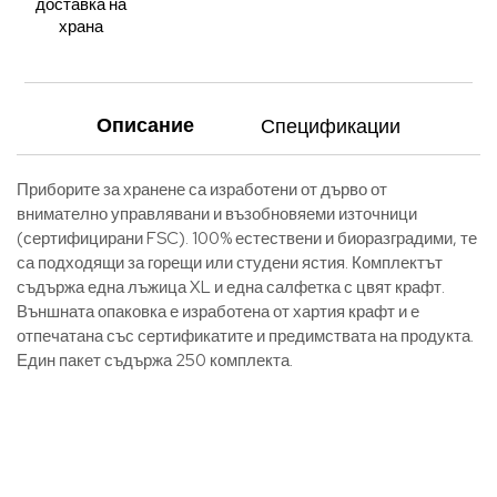
доставка на
храна
Описание
Спецификации
Приборите за хранене са изработени от дърво от
внимателно управлявани и възобновяеми източници
(сертифицирани FSC). 100% естествени и биоразградими, те
са подходящи за горещи или студени ястия. Комплектът
съдържа една лъжица XL и една салфетка с цвят крафт.
Външната опаковка е изработена от хартия крафт и е
отпечатана със сертификатите и предимствата на продукта.
Един пакет съдържа 250 комплекта.