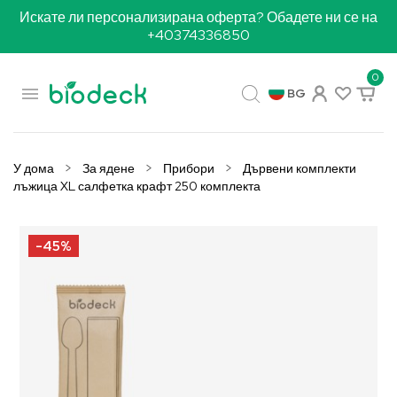
Искате ли персонализирана оферта? Обадете ни се на
+40374336850
0

BG
У дома
За ядене
Прибори
Дървени комплекти
лъжица XL салфетка крафт 250 комплекта
-45%