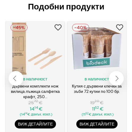
Подобни продукти
-45%
-40%
в наличност
в наличност
Дървени комплекти нож
Кутия с дървени клечки за
вилица лъжица салфетка
зъби 72 кутии по 100 бр.
крафт, 250...
72
20
25
€
19
€
14
52
14
€
11
€
Редовна
Цена
Редовна
Цена
14
52
(14
€ данък. изкл.)
(11
€ данък. изкл.)
цена
цена
ВИЖ ДЕТАЙЛИТЕ
ВИЖ ДЕТАЙЛИТЕ