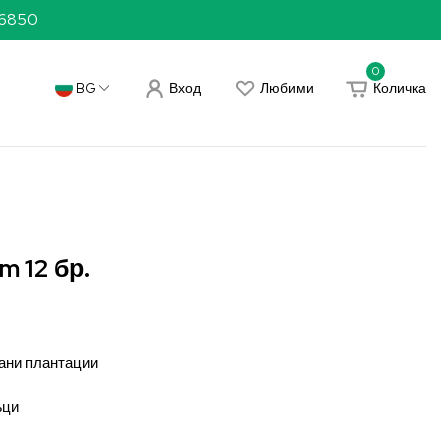
36850
0
Вход
Любими
Количка
BG
m 12 бр.
вани плантации
ъци