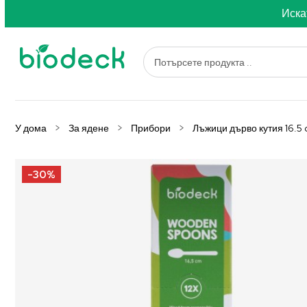
Иска
У дома
За ядене
Прибори
Лъжици дърво кутия 16.5 
-30%