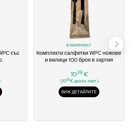
в наличност
WPC със
Комплекти салфетки WPC ножове
р.
и вилици 100 броя в хартия
39
10
€
Цена
39
)
(10
€ данък. изкл.)
ВИЖ ДЕТАЙЛИТЕ