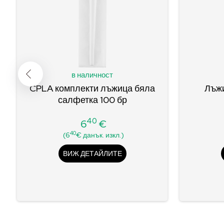
в наличност
CPLA комплекти лъжица бяла
Лъжи
салфетка 100 бр
40
6
€
Цена
40
(6
€ данък. изкл.)
ВИЖ ДЕТАЙЛИТЕ