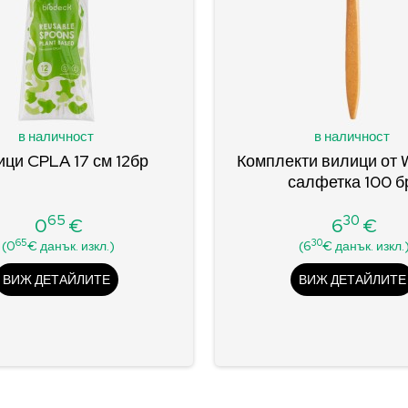
в наличност
в наличност
ци CPLA 17 см 12бр
Комплекти вилици от 
салфетка 100 б
65
30
0
€
6
€
Цена
Цена
65
30
(0
€ данък. изкл.)
(6
€ данък. изкл.
ВИЖ ДЕТАЙЛИТЕ
ВИЖ ДЕТАЙЛИТЕ