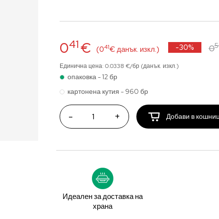
41
0
€
-30%
0
41
(0
€ данък. изкл.)
Единична цена: 0.0338 €/бр (данък. изкл.)
опаковка - 12 бр
картонена кутия - 960 бр
-
+
Добави в кошни
Идеален за доставка на
храна