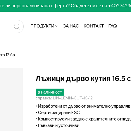
те ли персонализирана оферта? Обадете ни се на +403743
ПРОДУКТИ
ЗА НАС
КОНТАКТ
FAQ
cm 12 бр.
Лъжици дърво кутия 16.5 c
в наличност
справка:
LIN-LEMN-CUT-16-12
• Изработени от дърво от внимателно управля
• Сертифицирани FSC
• Компостируеми заедно с хранителните отпад
• Гъвкави и устойчиви