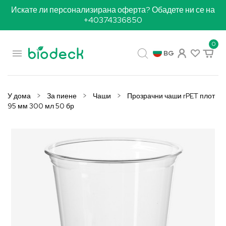
Искате ли персонализирана оферта? Обадете ни се на
+40374336850
0

BG
У дома
За пиене
Чаши
Прозрачни чаши rPET плот
95 мм 300 мл 50 бр