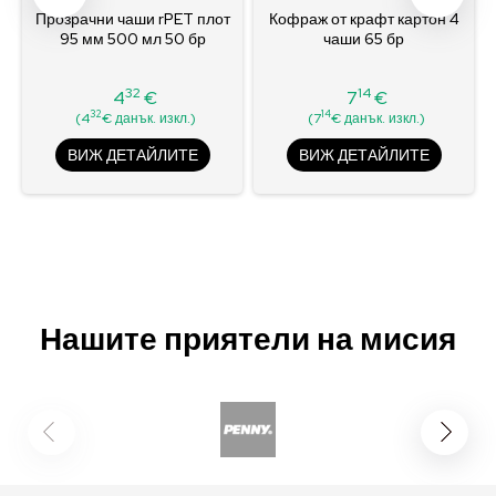
Прозрачни чаши rPET плот
Кофраж от крафт картон 4
95 мм 500 мл 50 бр
чаши 65 бр
32
14
4
€
7
€
Цена
Цена
32
14
(4
€ данък. изкл.)
(7
€ данък. изкл.)
ВИЖ ДЕТАЙЛИТЕ
ВИЖ ДЕТАЙЛИТЕ
Нашите приятели на мисия