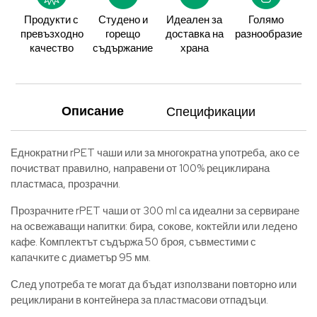
Продукти с
Студено и
Идеален за
Голямо
превъзходно
горещо
доставка на
разнообразие
качество
съдържание
храна
Описание
Спецификации
Еднократни rPET чаши или за многократна употреба, ако се
почистват правилно, направени от 100% рециклирана
пластмаса, прозрачни.
Прозрачните rPET чаши от 300 ml са идеални за сервиране
на освежаващи напитки: бира, сокове, коктейли или ледено
кафе. Комплектът съдържа 50 броя, съвместими с
капачките с диаметър 95 мм.
След употреба те могат да бъдат използвани повторно или
рециклирани в контейнера за пластмасови отпадъци.