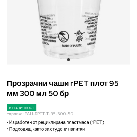
Прозрачни чаши rPET плот 95
мм 300 мл 50 бр
в наличност
справка:
PAH-RPET-T-95-300-50
• Изработен от рециклирана пластмаса (rPET)
• Подходящ както за студени напитки