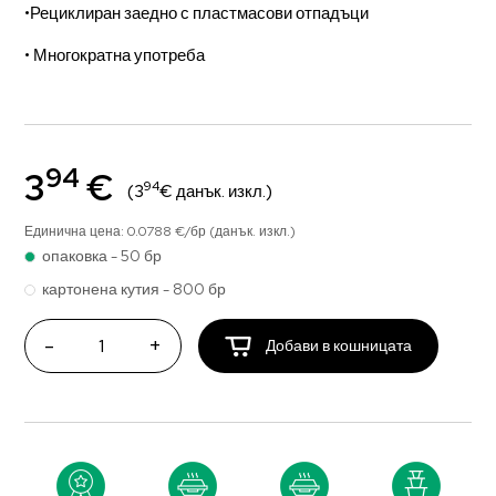
•Рециклиран заедно с пластмасови отпадъци
• Многократна употреба
94
3
€
94
(3
€ данък. изкл.)
Единична цена: 0.0788 €/бр (данък. изкл.)
опаковка - 50 бр
картонена кутия - 800 бр
-
+
Добави в кошницата