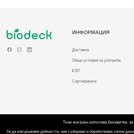
ИНФОРМАЦИЯ
Доставка
Facebook
Instagram
LinkedIn
Общи условия за употреба
КЗП
Cертификати
Този магазин използва бисквитки, з
© Copyright 2026 Biodeck. All rights reserved.
За да извършваме дейността, ние събираме и обработваме лични данн