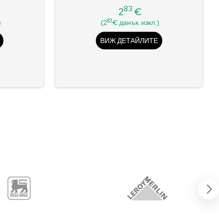
83
2
€
Цена
83
)
(2
€ данък. изкл.)
ВИЖ ДЕТАЙЛИТЕ