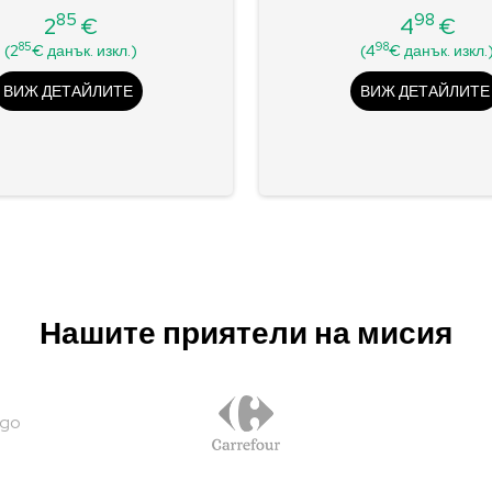
85
98
2
€
4
€
Цена
Цена
85
98
(2
€ данък. изкл.)
(4
€ данък. изкл.
ВИЖ ДЕТАЙЛИТЕ
ВИЖ ДЕТАЙЛИТЕ
Нашите приятели на мисия