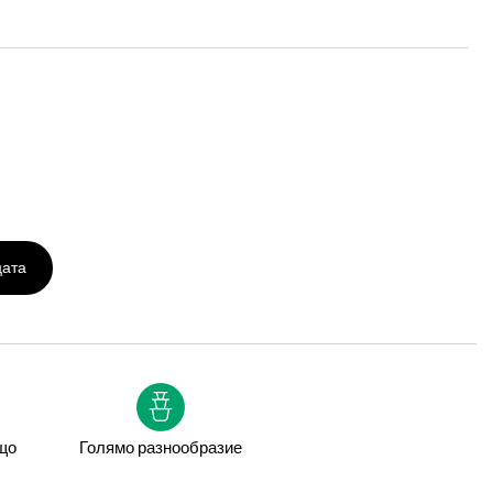
цата
що
Голямо разнообразие