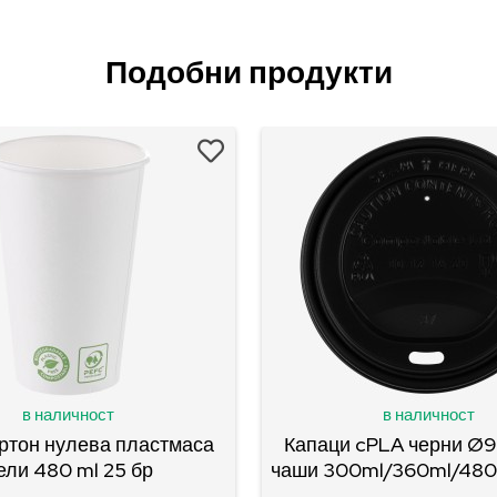
Подобни продукти
в наличност
в наличност
ртон нулева пластмаса
Капаци cPLA черни Ø
ели 480 ml 25 бр
чаши 300ml/360ml/480m