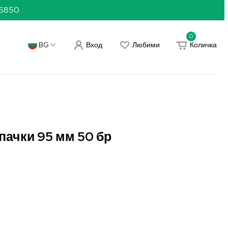
36850
0
Вход
Любими
Количка
BG
пачки 95 мм 50 бр