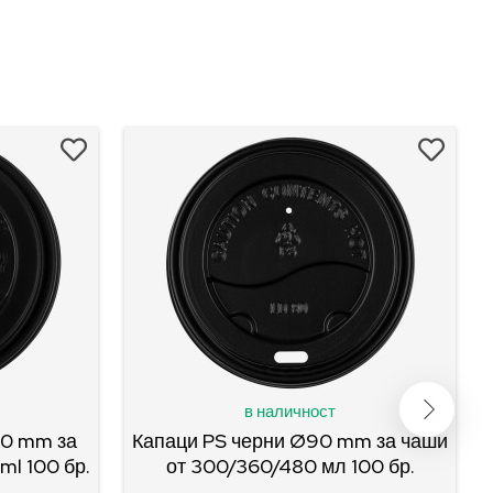
в наличност
90 mm за
Капаци PS черни Ø90 mm за чаши
l 100 бр.
от 300/360/480 мл 100 бр.