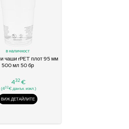
в наличност
и чаши rPET плот 95 мм
500 мл 50 бр
32
4
€
Цена
32
(4
€ данък. изкл.)
ВИЖ ДЕТАЙЛИТЕ