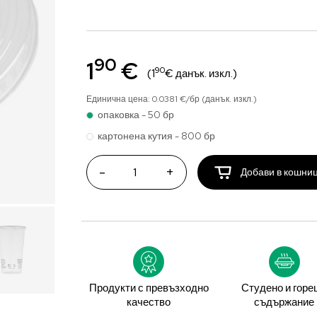
90
1
€
90
(1
€ данък. изкл.)
Единична цена: 0.0381 €/бр (данък. изкл.)
опаковка - 50 бр
картонена кутия - 800 бр
-
+
Добави в кошни
Продукти с превъзходно
Студено и горе
качество
съдържание