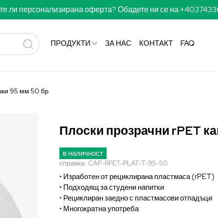
те ли персонализирана оферта? Обадете ни се на +403743
ПРОДУКТИ
ЗА НАС
КОНТАКТ
FAQ
чки 95 мм 50 бр
Плоски прозрачни rPET ка
в наличност
справка:
CAP-RPET-PLAT-T-95-50
• Изработен от рециклирана пластмаса (rPET)
• Подходящ за студени напитки
• Рециклиран заедно с пластмасови отпадъци
• Многократна употреба