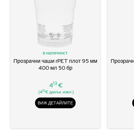
в наличност
Прозрачни чаши rPET плот 95 мм
Прозрачн
400 мл 50 бр
13
4
€
Цена
13
(4
€ данък. изкл.)
ВИЖ ДЕТАЙЛИТЕ