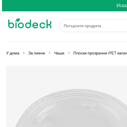
Иска
У дома
За пиене
Чаши
Плоски прозрачни rPET капа