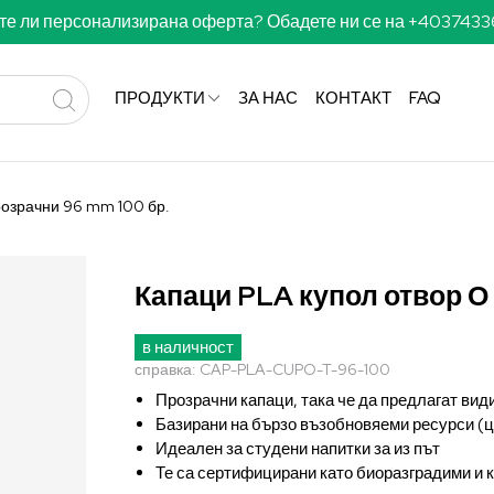
те ли персонализирана оферта? Обадете ни се на +403743
ПРОДУКТИ
ЗА НАС
КОНТАКТ
FAQ
розрачни 96 mm 100 бр.
Капаци PLA купол отвор О
в наличност
справка:
CAP-PLA-CUPO-T-96-100
Прозрачни капаци, така че да предлагат вид
Базирани на бързо възобновяеми ресурси (
Идеален за студени напитки за из път
Те са сертифицирани като биоразградими и