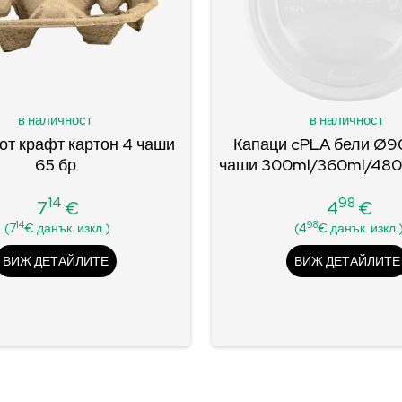
в наличност
в наличност
от крафт картон 4 чаши
Капаци cPLA бели Ø9
65 бр
чаши 300ml/360ml/480m
14
98
7
€
4
€
Цена
Цена
14
98
(7
€ данък. изкл.)
(4
€ данък. изкл.
ВИЖ ДЕТАЙЛИТЕ
ВИЖ ДЕТАЙЛИТЕ