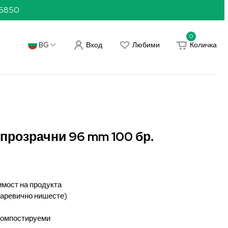
36850
0
Вход
Любими
Количка
BG
 прозрачни 96 mm 100 бр.
имост на продукта
царевично нишесте)
 компостируеми