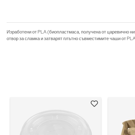
Изработени от PLA (биопластмаса, получена от царевично ниш
отвор за сламка и затварят плътно съвместимите чаши от PL