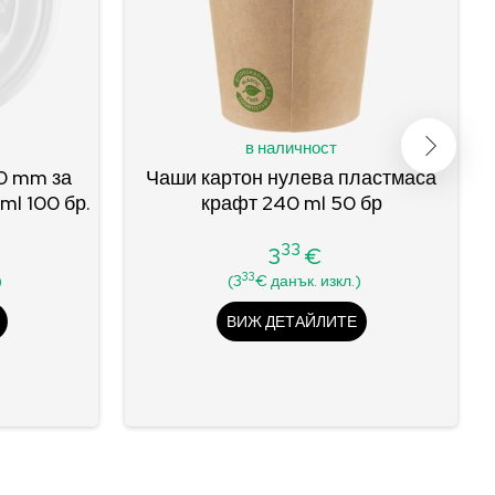
в наличност
0 mm за
Чаши картон нулева пластмаса
l 100 бр.
крафт 240 ml 50 бр
33
3
€
Цена
33
)
(3
€ данък. изкл.)
ВИЖ ДЕТАЙЛИТЕ