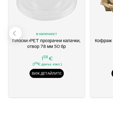
в наличност
Плоски rPET прозрачни капачки,
Кофраж 
отвор 78 мм 50 бр
58
1
€
Цена
58
(1
€ данък. изкл.)
ВИЖ ДЕТАЙЛИТЕ