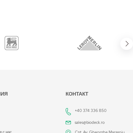
НИЯ
КОНТАКТ
+40 374 336 850
sales@biodeck.ro
е с нас
Cpt. Av. Gheorghe Marasoiu,