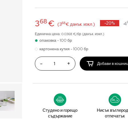
68
3
€
-20%
4
68
(3
€ данък. изкл.)
Единична цена: 0.0368 €/бр (данък. изкл.)
опаковка - 100 бр
картонена кутия - 1000 бр
-
+
Добави в кошни
Студено и горещо
Нисък въглеро
съдържание
отпечатък