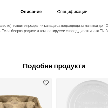
Описание
Спецификации
есте), нашите прозрачни капаци са подходящи за напитки до 40°
A. Те са биоразградими и компостируеми според директивата EN1
Подобни продукти