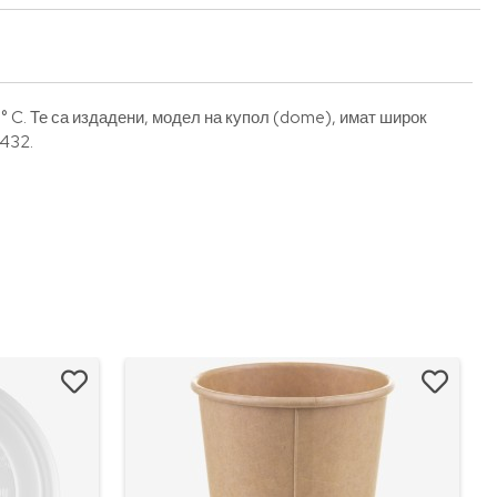
 C. Те са издадени, модел на купол (dome), имат широк
3432.