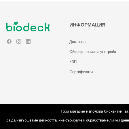
ИНФОРМАЦИЯ
Доставка
Facebook
Instagram
LinkedIn
Общи условия за употреба
КЗП
Cертификати
Този магазин използва бисквитки, з
© Copyright 2026 Biodeck. All rights reserved.
За да извършваме дейността, ние събираме и обработваме лични данн