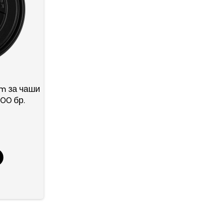
m за чаши
00 бр.
)