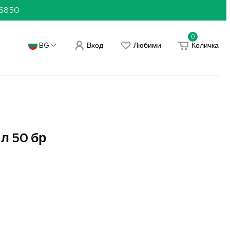
36850
0
Вход
Любими
Количка
BG
л 50 бр