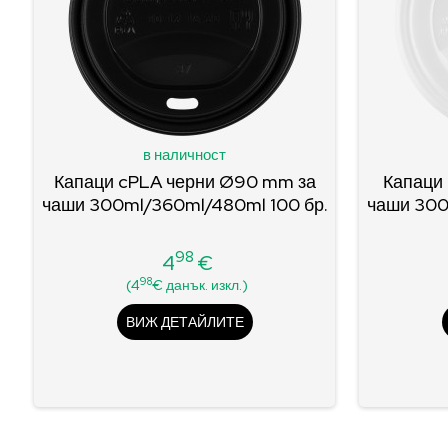
в наличност
Капаци cPLA черни Ø90 mm за
Капаци
чаши 300ml/360ml/480ml 100 бр.
чаши 300
98
4
€
Цена
98
(4
€ данък. изкл.)
ВИЖ ДЕТАЙЛИТЕ