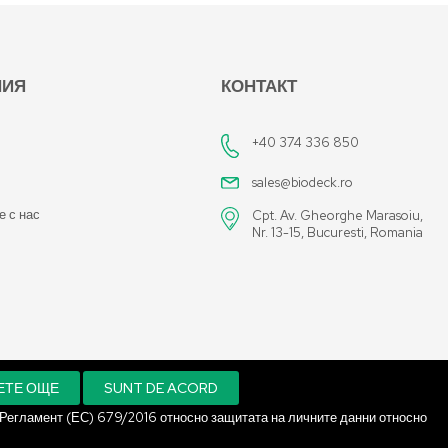
НИЯ
КОНТАКТ
+40 374 336 850
sales@biodeck.ro
е с нас
Cpt. Av. Gheorghe Marasoiu,
Nr. 13-15, Bucuresti, Romania
ЕТЕ ОЩЕ
SUNT DE ACORD
 Регламент (ЕС) 679/2016 относно защитата на личните данни относно
An E-commerce Solution.