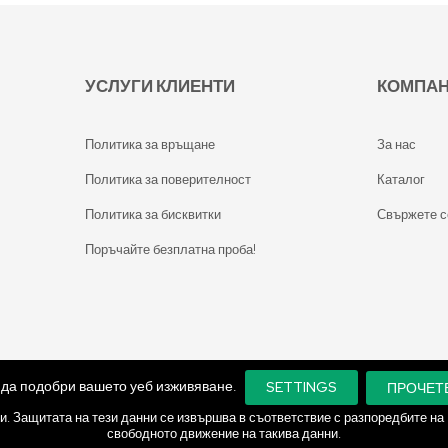
УСЛУГИ КЛИЕНТИ
КОМПА
Политика за връщане
За нас
Политика за поверителност
Каталог
Политика за бисквитки
Свържете с
Поръчайте безплатна проба!
а да подобри вашето уеб изживяване.
SETTINGS
ПРОЧЕТ
и. Защитата на тези данни се извършва в съответствие с разпоредбите на
свободното движение на такива данни.