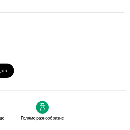
цата
що
Голямо разнообразие