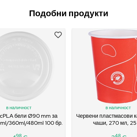
Подобни продукти
в наличност
в наличност
 cPLA бели Ø90 mm за
Червени пластмасови 
ml/360ml/480ml 100 бр.
чаши, 270 мл, 25
98
48