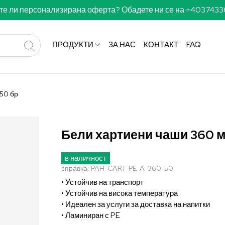
те ли персонализирана оферта? Обадете ни се на +403743
ПРОДУКТИ
ЗА НАС
КОНТАКТ
FAQ
50 бр
Бели хартиени чаши 360 м
в наличност
справка:
PAH-CART-PE-A-360-50
• Устойчив на транспорт
• Устойчив на висока температура
• Идеален за услуги за доставка на напитки
• Ламиниран с PE