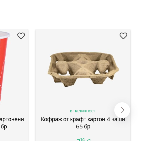
в наличност
картонени
Кофраж от крафт картон 4 чаши
 бр
65 бр
14