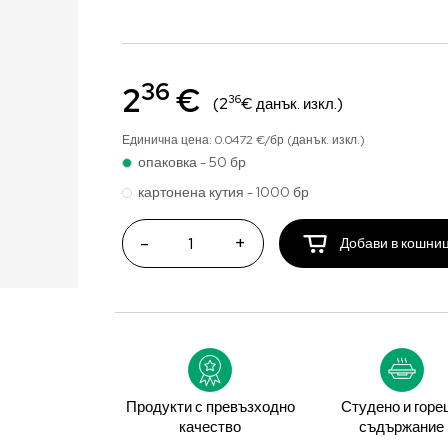
36
2
€
36
(2
€ данък. изкл.)
Единична цена: 0.0472 €/бр (данък. изкл.)
опаковка - 50 бр
картонена кутия - 1000 бр
-
+
Добави в кошни
Продукти с превъзходно
Студено и горе
качество
съдържание