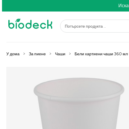
Иска
У дома
За пиене
Чаши
Бели хартиени чаши 360 мл 