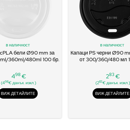
в наличност
в наличност
 cPLA бели Ø90 mm за
Капаци PS черни Ø90 m
ml/360ml/480ml 100 бр.
от 300/360/480 мл 1
98
83
4
€
2
€
Цена
Цена
98
83
(4
€ данък. изкл.)
(2
€ данък. изкл.
ВИЖ ДЕТАЙЛИТЕ
ВИЖ ДЕТАЙЛИТЕ