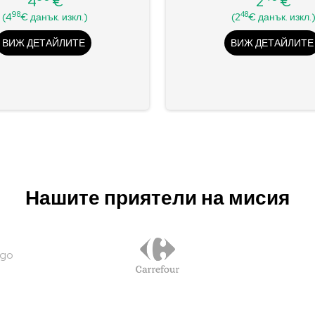
4
€
2
€
Цена
Цена
98
48
(4
€ данък. изкл.)
(2
€ данък. изкл.
ВИЖ ДЕТАЙЛИТЕ
ВИЖ ДЕТАЙЛИТЕ
Нашите приятели на мисия