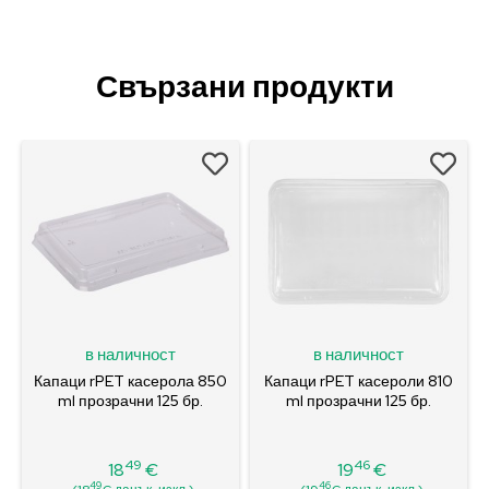
Свързани продукти
в наличност
в наличност
Капаци rPET касерола 850
Капаци rPET касероли 810
ml прозрачни 125 бр.
ml прозрачни 125 бр.
49
46
18
€
19
€
Цена
Цена
49
46