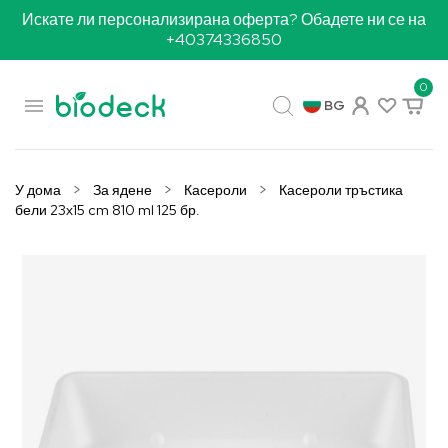
Искате ли персонализирана оферта? Обадете ни се на
+40374336850
0

BG
У дома
За ядене
Касероли
Касероли тръстика
бели 23x15 cm 810 ml 125 бр.