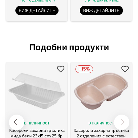
(18
€ данък. изкл.)
(19
€ данък. изкл.)
ВИЖ ДЕТАЙЛИТЕ
ВИЖ ДЕТАЙЛИТЕ
Подобни продукти
-15%
в наличност
в наличност
6
Касероли захарна тръстика
Касероли захарна тръстика
мида бели 23x15 cm 25 бр.
2 отделения с естествен