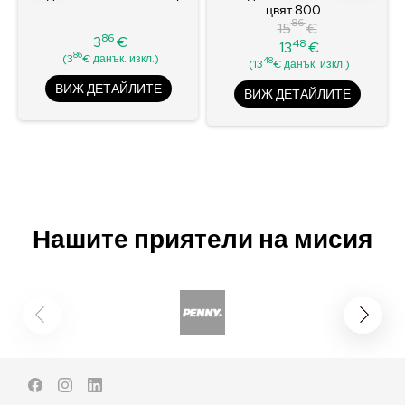
цвят 800...
86
15
€
86
3
€
48
13
€
Цена
Редовна
Цена
86
(3
€ данък. изкл.)
48
(13
€ данък. изкл.)
цена
ВИЖ ДЕТАЙЛИТЕ
ВИЖ ДЕТАЙЛИТЕ
Нашите приятели на мисия
Facebook
Instagram
LinkedIn