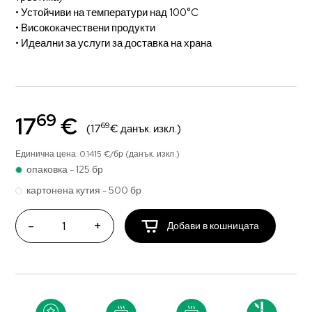
• Устойчиви на температури над 100°C
• Висококачествени продукти
• Идеални за услуги за доставка на храна
69
17
€
69
(17
€ данък. изкл.)
Единична цена: 0.1415 €/бр (данък. изкл.)
опаковка - 125 бр
картонена кутия - 500 бр
-
+
Добави в кошницата