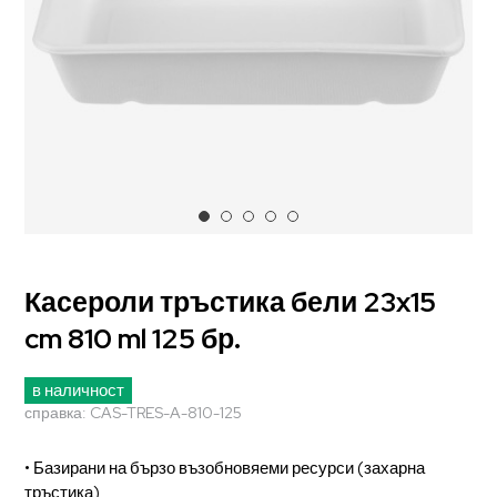
Касероли тръстика бели 23x15
cm 810 ml 125 бр.
в наличност
справка:
CAS-TRES-A-810-125
• Базирани на бързо възобновяеми ресурси (захарна
тръстика)