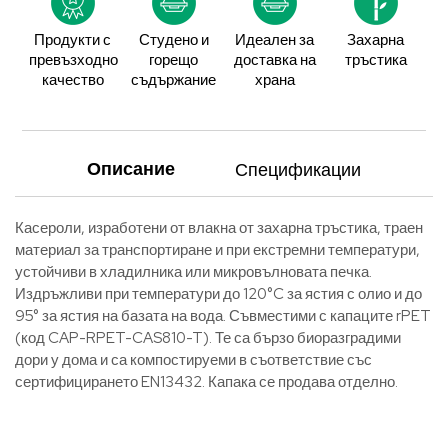
Продукти с
Студено и
Идеален за
Захарна
превъзходно
горещо
доставка на
тръстика
качество
съдържание
храна
Описание
Спецификации
Касероли, изработени от влакна от захарна тръстика, траен
материал за транспортиране и при екстремни температури,
устойчиви в хладилника или микровълновата печка.
Издръжливи при температури до 120°C за ястия с олио и до
95° за ястия на базата на вода. Съвместими с капаците rPET
(код CAP-RPET-CAS810-T). Те са бързо биоразградими
дори у дома и са компостируеми в съответствие със
сертифицирането EN13432. Капака се продава отделно.