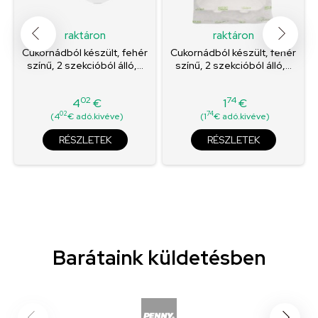
raktáron
raktáron
Cukornádból készült, fehér
Cukornádból készült, fehér
színű, 2 szekcióból álló,...
színű, 2 szekcióból álló,...
02
74
4
€
1
€
Ár
Ár
02
74
(4
€ adó.kivéve)
(1
€ adó.kivéve)
RÉSZLETEK
RÉSZLETEK
Barátaink küldetésben