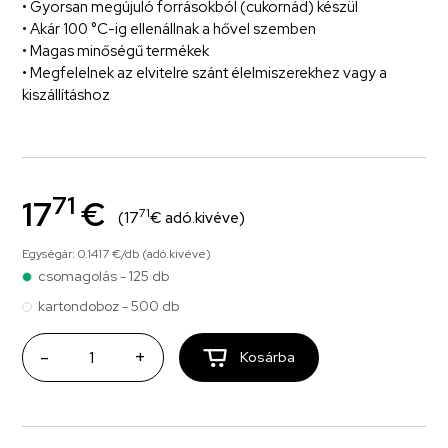
• Gyorsan megújuló forrásokból (cukornád) készül
• Akár 100 °C-ig ellenállnak a hővel szemben
• Magas minőségű termékek
• Megfelelnek az elvitelre szánt élelmiszerekhez vagy a
kiszállításhoz
71
17
€
71
(17
€ adó.kivéve)
Egységár: 0.1417 €/db (adó.kivéve)
csomagolás - 125 db
kartondoboz - 500 db
-
+
Kosárba