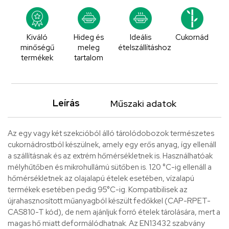
Kiváló
Hideg és
Ideális
Cukornád
minőségű
meleg
ételszállításhoz
termékek
tartalom
Leírás
Műszaki adatok
Az egy vagy két szekcióból álló tárolódobozok természetes
cukornádrostból készülnek, amely egy erős anyag, így ellenáll
a szállításnak és az extrém hőmérsékletnek is. Használhatóak
mélyhűtőben és mikrohullámú sütőben is. 120 °C-ig ellenáll a
hőmérsékletnek az olajalapú ételek esetében, vízalapú
termékek esetében pedig 95°C-ig. Kompatibilisek az
újrahasznosított műanyagból készült fedőkkel (CAP-RPET-
CAS810-T kód), de nem ajánljuk forró ételek tárolására, mert a
magas hő miatt deformálódhatnak. Az EN13432 szabvány