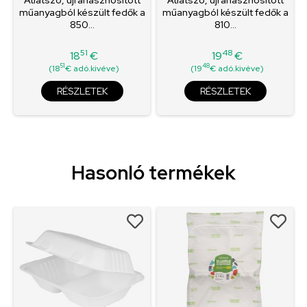
műanyagból készült fedők a
műanyagból készült fedők a
850...
810...
51
48
18
€
19
€
Ár
Ár
51
48
(18
€ adó.kivéve)
(19
€ adó.kivéve)
RÉSZLETEK
RÉSZLETEK
Hasonló termékek