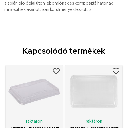
alapján biológiai úton lebomlónak és komposztálhatónak
minősülnek akár otthoni körülmények között is.
Kapcsolódó termékek
raktáron
raktáron
Átlátszó, újrahasznosított
Átlátszó, újrahasznosított