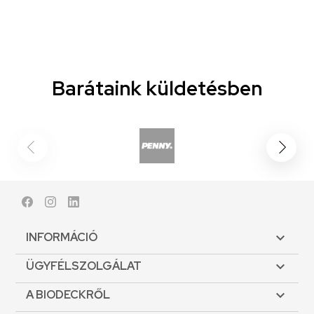
Barátaink küldetésben
Facebook
Instagram
LinkedIn
INFORMÁCIÓ

ÜGYFÉLSZOLGÁLAT

A BIODECKRŐL
