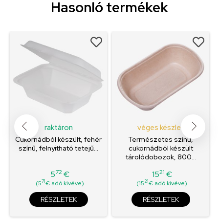
Hasonló termékek
raktáron
véges készlet
Cukornádból készült, fehér
Természetes színű,
színű, felnyitható tetejű...
cukornádból készült
tárolódobozok, 800...
72
21
5
€
15
€
Ár
Ár
71
21
(5
€ adó.kivéve)
(15
€ adó.kivéve)
RÉSZLETEK
RÉSZLETEK