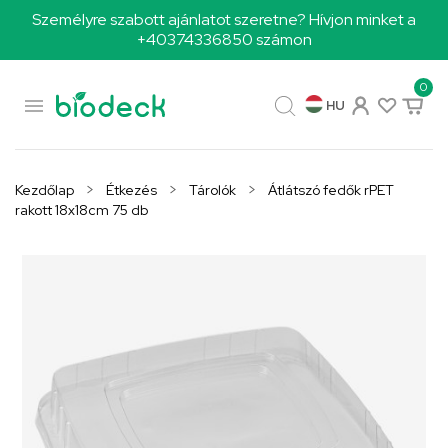
Személyre szabott ajánlatot szeretne? Hívjon minket a
+40374336850 számon
0

HU
Kezdőlap
Étkezés
Tárolók
Átlátszó fedők rPET
rakott 18x18cm 75 db