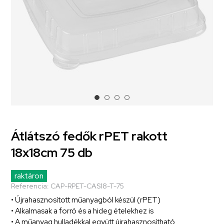
Átlátszó fedők rPET rakott
18x18cm 75 db
raktáron
Referencia:
CAP-RPET-CAS18-T-75
• Újrahasznosított műanyagból készül (rPET)
• Alkalmasak a forró és a hideg ételekhez is
• A műanyag hulladékkal együtt újrahasznosítható