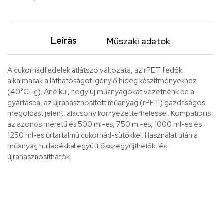
Leírás
Műszaki adatok
A cukornádfedelek átlátszó változata, az rPET fedők
alkalmasak a láthatóságot igénylő hideg készítményekhez
(40°C-ig). Anélkül, hogy új műanyagokat vezetnénk be a
gyártásba, az újrahasznosított műanyag (rPET) gazdaságos
megoldást jelent, alacsony környezetterheléssel. Kompatibilis
az azonos méretű és 500 ml-es, 750 ml-es, 1000 ml-es és
1250 ml-es űrtartalmú cukornád-sütőkkel. Használat után a
műanyag hulladékkal együtt összegyűjthetők, és
újrahasznosíthatók.