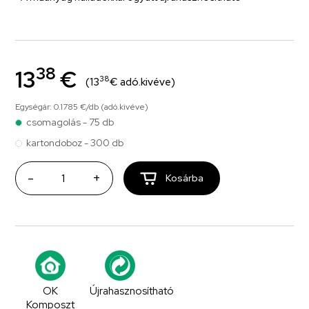
38
13
€
38
(13
€ adó.kivéve)
Egységár: 0.1785 €/db (adó.kivéve)
csomagolás - 75 db
kartondoboz - 300 db
-
+
Kosárba
OK
Újrahasznosítható
Komposzt