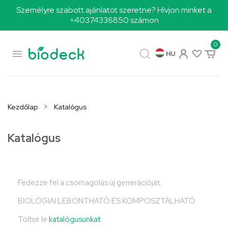
Személyre szabott ajánlatot szeretne? Hívjon minket a
+40374336850 számon
0

HU
Kezdőlap
Katalógus
Katalógus
Fedezze fel a csomagolás új generációját.
BIOLÓGIAI LEBONTHATÓ ÉS KOMPOSZTÁLHATÓ
Töltse le
katalógusunkat
.