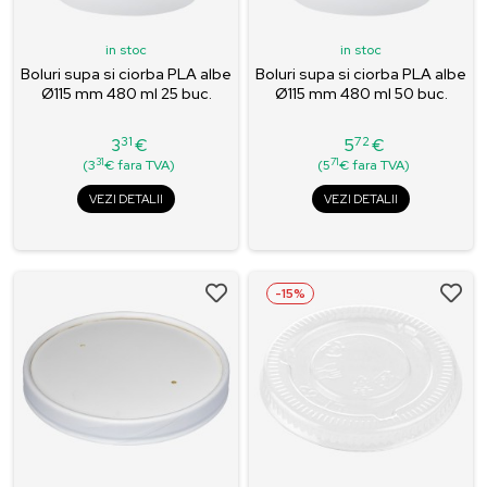
in stoc
in stoc
Boluri supa si ciorba PLA albe
Boluri supa si ciorba PLA albe
Ø115 mm 480 ml 25 buc.
Ø115 mm 480 ml 50 buc.
31
72
3
€
5
€
Pret
Pret
31
71
(3
€ fara TVA)
(5
€ fara TVA)
VEZI DETALII
VEZI DETALII
-15%