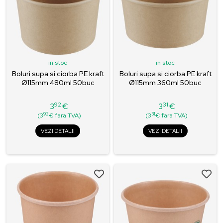
in stoc
in stoc
Boluri supa si ciorba PE kraft
Boluri supa si ciorba PE kraft
Ø115mm 480ml 50buc
Ø115mm 360ml 50buc
92
31
3
€
3
€
Pret
Pret
92
31
(3
€ fara TVA)
(3
€ fara TVA)
VEZI DETALII
VEZI DETALII