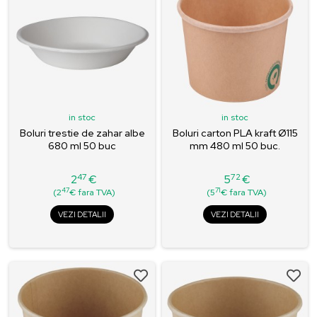
in stoc
in stoc
Boluri trestie de zahar albe
Boluri carton PLA kraft Ø115
680 ml 50 buc
mm 480 ml 50 buc.
47
72
2
€
5
€
Pret
Pret
47
71
(2
€ fara TVA)
(5
€ fara TVA)
VEZI DETALII
VEZI DETALII