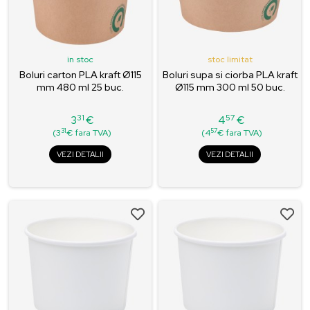
in stoc
stoc limitat
Boluri carton PLA kraft Ø115
Boluri supa si ciorba PLA kraft
mm 480 ml 25 buc.
Ø115 mm 300 ml 50 buc.
31
57
3
€
4
€
Pret
Pret
31
57
(3
€ fara TVA)
(4
€ fara TVA)
VEZI DETALII
VEZI DETALII