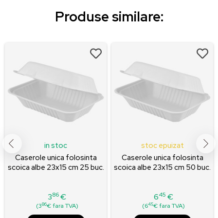
Produse similare:
in stoc
stoc epuizat
Caserole unica folosinta
Caserole unica folosinta
scoica albe 23x15 cm 25 buc.
scoica albe 23x15 cm 50 buc.
86
45
3
€
6
€
Pret
Pret
86
45
(3
€ fara TVA)
(6
€ fara TVA)