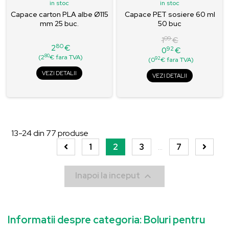
in stoc
in stoc
Capace carton PLA albe Ø115
Capace PET sosiere 60 ml
mm 25 buc.
50 buc
09
1
€
80
2
€
92
0
€
Pret
Pret
Pret
80
(2
€ fara TVA)
92
(0
€ fara TVA)
de
baza
VEZI DETALII
VEZI DETALII
13-24
din
77
produse
1
2
3
…
7

Inapoi la inceput
Informatii despre categoria: Boluri pentru