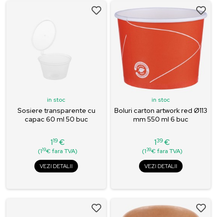
in stoc
in stoc
Sosiere transparente cu
Boluri carton artwork red Ø113
capac 60 ml 50 buc
mm 550 ml 6 buc
19
39
1
€
1
€
Pret
Pret
19
39
(1
€ fara TVA)
(1
€ fara TVA)
VEZI DETALII
VEZI DETALII