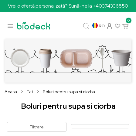
Vrei o ofertă personalizată? Sună-ne la +40374336850
0

RO
Acasa
Eat
Boluri pentru supa si ciorba
Boluri pentru supa si ciorba
Filtrare