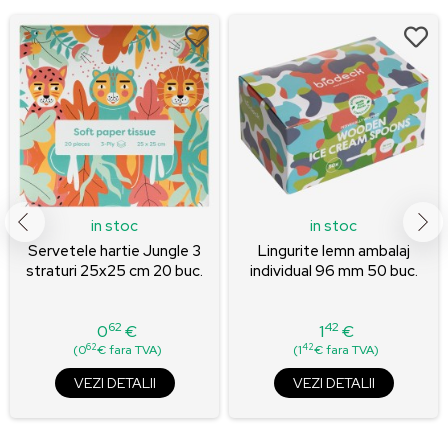
in stoc
in stoc
Servetele hartie Jungle 3
Lingurite lemn ambalaj
straturi 25x25 cm 20 buc.
individual 96 mm 50 buc.
62
42
0
€
1
€
Pret
Pret
62
42
(0
€ fara TVA)
(1
€ fara TVA)
VEZI DETALII
VEZI DETALII