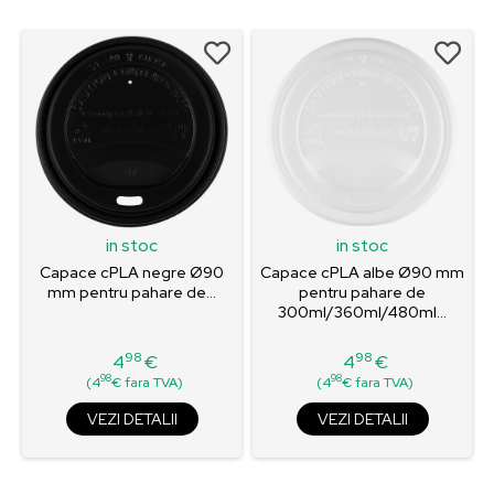
in stoc
in stoc
Capace cPLA negre Ø90
Capace cPLA albe Ø90 mm
mm pentru pahare de...
pentru pahare de
300ml/360ml/480ml...
98
98
4
€
4
€
Pret
Pret
98
98
(4
€ fara TVA)
(4
€ fara TVA)
VEZI DETALII
VEZI DETALII