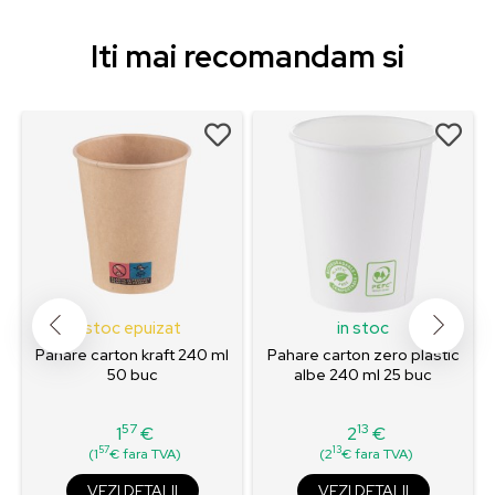
Iti mai recomandam si
stoc epuizat
in stoc
Pahare carton kraft 240 ml
Pahare carton zero plastic
50 buc
albe 240 ml 25 buc
57
13
1
€
2
€
Pret
Pret
57
13
(1
€ fara TVA)
(2
€ fara TVA)
VEZI DETALII
VEZI DETALII