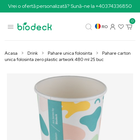
Vrei o ofertă personalizată? Sună-ne la +40374336850
0

RO
Acasa
Drink
Pahare unica folosinta
Pahare carton
unica folosinta zero plastic artwork 480 ml 25 buc