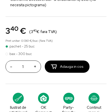
necesita pictograma)
40
3
€
40
(3
€ fara TVA)
Pret unitar: 0.1361 €/buc (fara TVA)
pachet - 25 buc
bax - 300 buc
-
+
Adauga in cos
Ilustrat de
OK
Party-
Continut