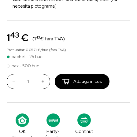
necesita pictograma)
43
1
€
43
(1
€ fara TVA)
Pret unitar: 0.0571 €/buc (fara TVA)
pachet - 25 buc
bax - 500 buc
-
+
Adauga in cos
OK
Party-
Continut