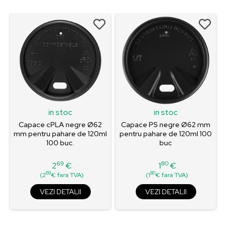
in stoc
in stoc
Capace cPLA negre Ø62
Capace PS negre Ø62 mm
mm pentru pahare de 120ml
pentru pahare de 120ml 100
100 buc.
buc
69
80
2
€
1
€
Pret
Pret
69
80
(2
€ fara TVA)
(1
€ fara TVA)
VEZI DETALII
VEZI DETALII