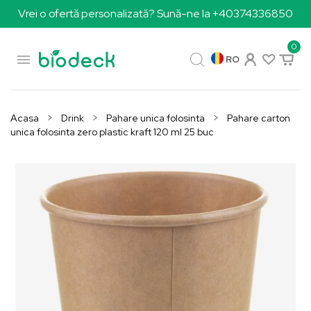
Vrei o ofertă personalizată? Sună-ne la +40374336850
0

RO
Acasa
Drink
Pahare unica folosinta
Pahare carton
unica folosinta zero plastic kraft 120 ml 25 buc