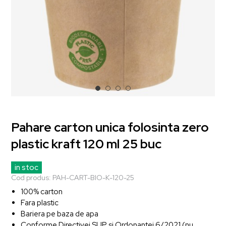
Pahare carton unica folosinta zero
plastic kraft 120 ml 25 buc
in stoc
Cod produs:
PAH-CART-BIO-K-120-25
100% carton
Fara plastic
Bariera pe baza de apa
Conforme Directivei SUP si Ordonantei 6/2021 (nu