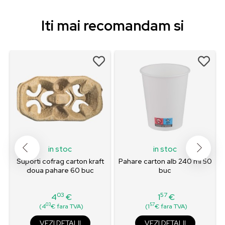
Iti mai recomandam si
in stoc
in stoc
Suporti cofrag carton kraft
Pahare carton alb 240 ml 50
doua pahare 60 buc
buc
03
57
4
€
1
€
Pret
Pret
03
57
(4
€ fara TVA)
(1
€ fara TVA)
VEZI DETALII
VEZI DETALII