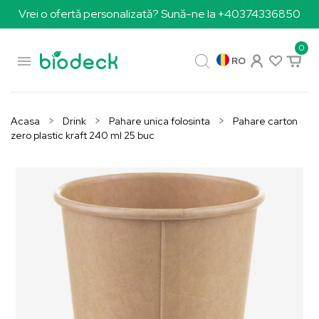
Vrei o ofertă personalizată? Sună-ne la +40374336850
0

RO
Acasa
Drink
Pahare unica folosinta
Pahare carton
zero plastic kraft 240 ml 25 buc