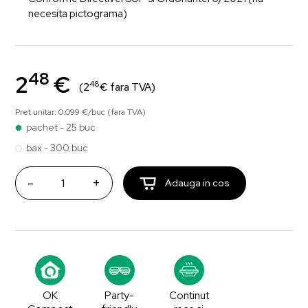
necesita pictograma)
48
2
€
48
(2
€ fara TVA)
Pret unitar: 0.099 €/buc (fara TVA)
pachet - 25 buc
bax - 300 buc
-
+
Adauga in cos
OK
Party-
Continut