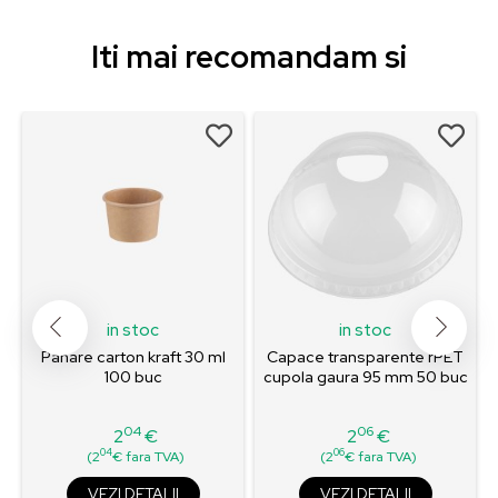
Iti mai recomandam si
in stoc
in stoc
Pahare carton kraft 30 ml
Capace transparente rPET
100 buc
cupola gaura 95 mm 50 buc
04
06
2
€
2
€
Pret
Pret
04
06
(2
€ fara TVA)
(2
€ fara TVA)
VEZI DETALII
VEZI DETALII