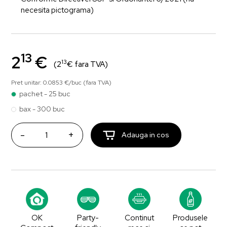
necesita pictograma)
13
2
€
13
(2
€ fara TVA)
Pret unitar: 0.0853 €/buc (fara TVA)
pachet - 25 buc
bax - 300 buc
-
+
Adauga in cos
OK
Party-
Continut
Produsele