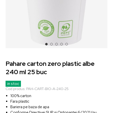
Pahare carton zero plastic albe
240 ml 25 buc
in stoc
Cod produs:
PAH-CART-BIO-A-240-25
100% carton
Fara plastic
Bariera pe baza de apa
Conforme Directivei SUP si Ordonantei 6/2021 (nu