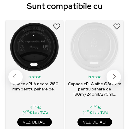
Sunt compatibile cu
in stoc
in stoc
Capace cPLA negre Ø80
Capace cPLA albe Ø80 mm
mm pentru pahare de...
pentru pahare de
180ml/240ml/270ml...
32
32
4
€
4
€
Pret
Pret
32
32
(4
€ fara TVA)
(4
€ fara TVA)
VEZI DETALII
VEZI DETALII