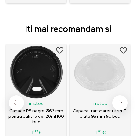
Iti mai recomandam si
0
in stoc
in stoc
Capace PS negre Ø62 mm
Capace transparente rPET
pentru pahare de 120ml 100
plate 95 mm 50 buc
buc
80
90
1
€
1
€
Pret
Pret