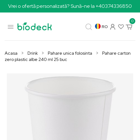
Vrei o ofertă personalizată? Sună-ne la +40374336850
0

RO
Acasa
Drink
Pahare unica folosinta
Pahare carton
zero plastic albe 240 ml 25 buc