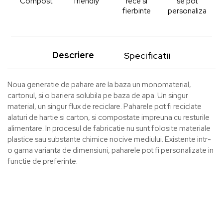
Compost
friendly
rece si
se pot
fierbinte
personaliza
Descriere
Specificatii
Noua generatie de pahare are la baza un monomaterial,
cartonul, si o bariera solubila pe baza de apa. Un singur
material, un singur flux de reciclare. Paharele pot fi reciclate
alaturi de hartie si carton, si compostate impreuna cu resturile
alimentare. In procesul de fabricatie nu sunt folosite materiale
plastice sau substante chimice nocive mediului. Existente intr-
o gama varianta de dimensiuni, paharele pot fi personalizate in
functie de preferinte.