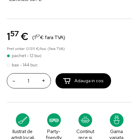
57
1
€
57
(1
€ fara TVA)
Pret unitar: 0.1311 €/buc (fara TVA)
pachet - 12 buc
bax - 144 buc
-
+
Adauga in cos
Ilustrat de
Party-
Continut
Gama
artisti locali
friendly
rece si
variata