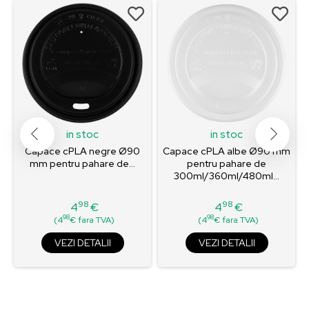
in stoc
in stoc
Capace cPLA negre Ø90
Capace cPLA albe Ø90 mm
mm pentru pahare de...
pentru pahare de
300ml/360ml/480ml...
98
98
4
€
4
€
Pret
Pret
98
98
(4
€ fara TVA)
(4
€ fara TVA)
VEZI DETALII
VEZI DETALII