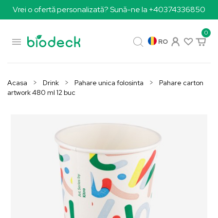
Vrei o ofertă personalizată? Sună-ne la +40374336850
0

RO
Acasa
Drink
Pahare unica folosinta
Pahare carton
artwork 480 ml 12 buc