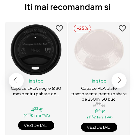
Iti mai recomandam si
-25%
in stoc
in stoc
Capace cPLA negre Ø80
Capace PLA plate
mm pentru pahare de...
transparente pentru pahare
de 250ml 50 buc.
06
2
€
33
4
€
54
1
€
Pret
Pret
Pret
33
(4
€ fara TVA)
54
(1
€ fara TVA)
de
baza
VEZI DETALII
VEZI DETALII