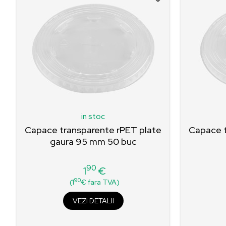
in stoc
Capace transparente rPET plate
Capace t
gaura 95 mm 50 buc
90
1
€
Pret
90
(1
€ fara TVA)
VEZI DETALII