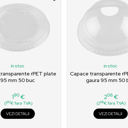
in stoc
in stoc
ransparente rPET plate
Capace transparente rP
95 mm 50 buc
gaura 95 mm 50 
90
06
1
€
2
€
Pret
Pret
90
06
(1
€ fara TVA)
(2
€ fara TVA)
VEZI DETALII
VEZI DETALII