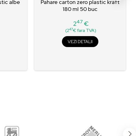
stic albe
Pahare carton zero plastic kraft
180 ml 50 buc
47
2
€
Pret
47
(2
€ fara TVA)
VEZI DETALII