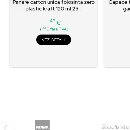
o
Pahare carton unica folosinta zero
Capace t
plastic kraft 120 ml 25...
ga
43
1
€
Pret
43
(1
€ fara TVA)
VEZI DETALII