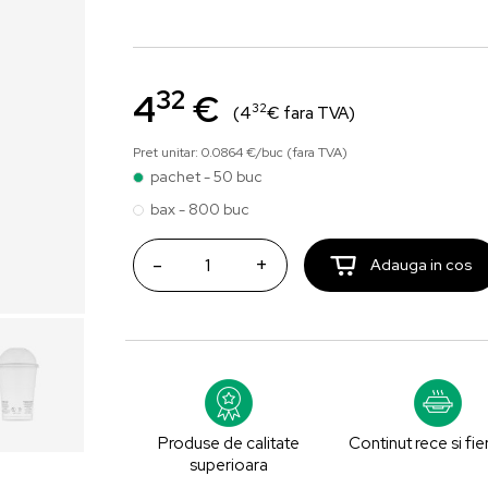
32
4
€
32
(4
€ fara TVA)
Pret unitar: 0.0864 €/buc (fara TVA)
pachet - 50 buc
bax - 800 buc
-
+
Adauga in cos
Produse de calitate
Continut rece si fie
superioara