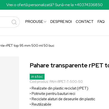
Vrei o ofertă personalizată? Sună-ne la +40374336850
PRODUSE
DESPRE NOI
CONTACT
FAQ
nte rPET top 95 mm 500 ml 50 buc
Pahare transparente rPET t
in stoc
Cod produs:
PAH-RPET-T-500-50
• Realizate din plastic reciclat (rPET)
• Potrivite pentru bauturi reci
• Reciclate alaturi de deseurile din plastic
• Reutilizabile