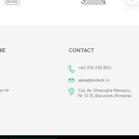
IE
CONTACT
+40 374 336 850
sales@biodeck.ro
za-ne
Cpt. Av. Gheorghe Marasoiu,
Nr. 13-15, Bucuresti, Romania