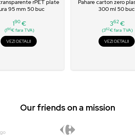
ransparente rPET plate
Pahare carton zero pla
ura 95 mm 50 buc
300 ml 50 buc
90
62
1
€
3
€
Pret
Pret
90
62
(1
€ fara TVA)
(3
€ fara TVA)
VEZI DETALII
VEZI DETALII
Our friends on a mission