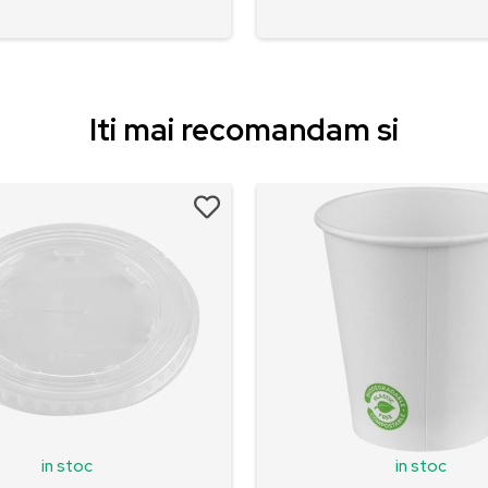
Iti mai recomandam si
in stoc
in stoc