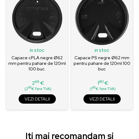
in stoc
in stoc
Capace cPLA negre Ø62
Capace PS negre Ø62 mm
mm pentru pahare de 120ml
pentru pahare de 120ml 100
100 buc.
buc
69
80
2
€
1
€
Pret
Pret
69
80
(2
€ fara TVA)
(1
€ fara TVA)
VEZI DETALII
VEZI DETALII
Iti mai recomandam si