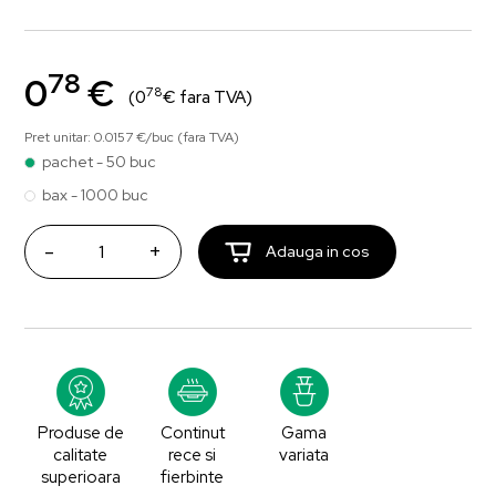
78
0
€
78
(0
€ fara TVA)
Pret unitar: 0.0157 €/buc (fara TVA)
pachet - 50 buc
bax - 1000 buc
-
+
Adauga in cos
Produse de
Continut
Gama
calitate
rece si
variata
superioara
fierbinte