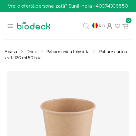
Vrei o ofertă personalizată? Sună-ne la +40374336850
0

RO
Acasa
Drink
Pahare unica folosinta
Pahare carton
kraft 120 ml 50 buc