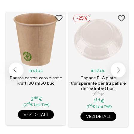
-25%
in stoc
in stoc
Pahare carton zero plastic
Capace PLA plate
c
kraft 180 ml 50 buc
transparente pentru pahare
de 250ml 50 buc.
06
2
€
48
2
€
54
1
€
Pret
Pret
Pret
48
(2
€ fara TVA)
54
(1
€ fara TVA)
de
baza
VEZI DETALII
VEZI DETALII