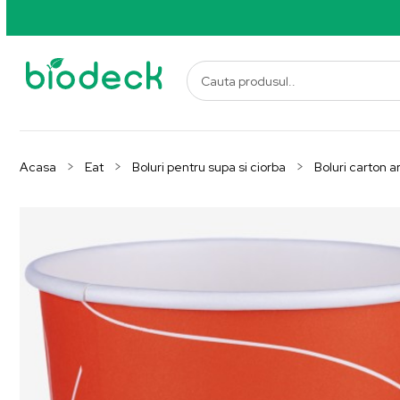
Acasa
Eat
Boluri pentru supa si ciorba
Boluri carton 