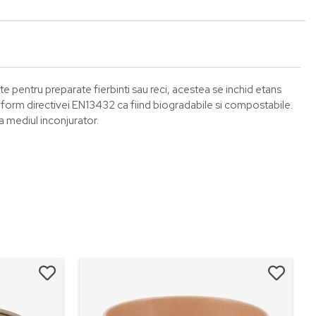
ite pentru preparate fierbinti sau reci, acestea se inchid etans
nform directivei EN13432 ca fiind biogradabile si compostabile.
a mediul inconjurator.