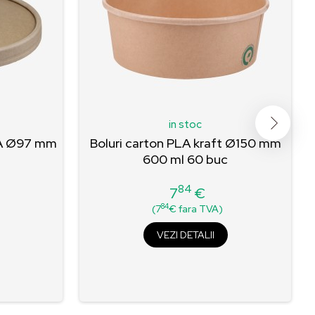
in stoc
LA Ø97 mm
Boluri carton PLA kraft Ø150 mm
600 ml 60 buc
84
7
€
Pret
84
(7
€ fara TVA)
VEZI DETALII