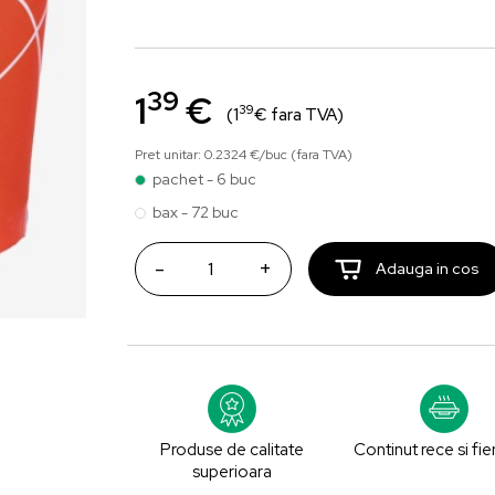
39
1
€
39
(1
€ fara TVA)
Pret unitar: 0.2324 €/buc (fara TVA)
pachet - 6 buc
bax - 72 buc
-
+
Adauga in cos
Produse de calitate
Continut rece si fie
superioara