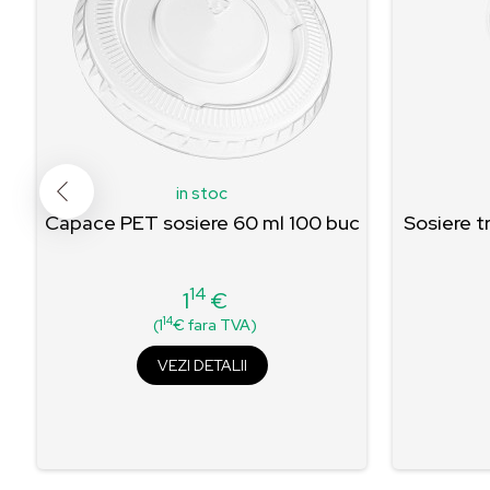
in stoc
m
Capace PET sosiere 60 ml 100 buc
Sosiere 
14
1
€
Pret
14
(1
€ fara TVA)
VEZI DETALII