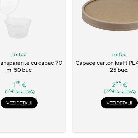
in stoc
in stoc
transparente cu capac 70
Capace carton kraft P
ml 50 buc
25 buc.
78
55
1
€
2
€
Pret
Pret
78
55
(1
€ fara TVA)
(2
€ fara TVA)
VEZI DETALII
VEZI DETALII