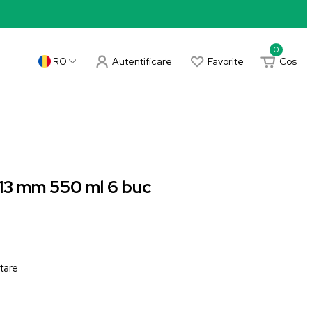
0
Autentificare
Favorite
Cos
RO
113 mm 550 ml 6 buc
tare