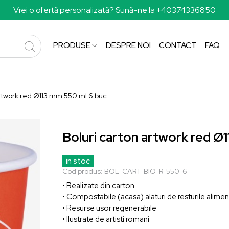
Vrei o ofertă personalizată? Sună-ne la +40374336850
PRODUSE
DESPRE NOI
CONTACT
FAQ
artwork red Ø113 mm 550 ml 6 buc
Boluri carton artwork red Ø
in stoc
Cod produs:
BOL-CART-BIO-R-550-6
• Realizate din carton
• Compostabile (acasa) alaturi de resturile alimen
• Resurse usor regenerabile
• Ilustrate de artisti romani