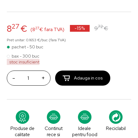
27
8
€
72
9
€
-15%
27
(8
€ fara TVA)
Pret unitar: 0.1653 €/buc (fara TVA)
pachet - 50 buc
bax - 300 buc
stoc insuficient
-
+
Adauga in cos
Produse de
Continut
Ideale
Reciclabil
calitate
rece si
pentru food