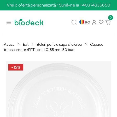
Vrei o ofertă personalizată? Sună-ne la +40374336850
0

RO
Acasa
Eat
Boluri pentru supa si ciorba
Capace
transparente rPET boluri Ø185 mm 50 buc
-15%