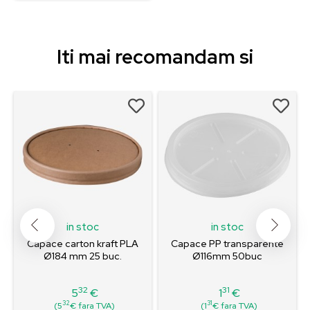
Iti mai recomandam si
in stoc
in stoc
Capace carton kraft PLA
Capace PP transparente
Ø184 mm 25 buc.
Ø116mm 50buc
32
31
5
€
1
€
Pret
Pret
32
31
(5
€ fara TVA)
(1
€ fara TVA)