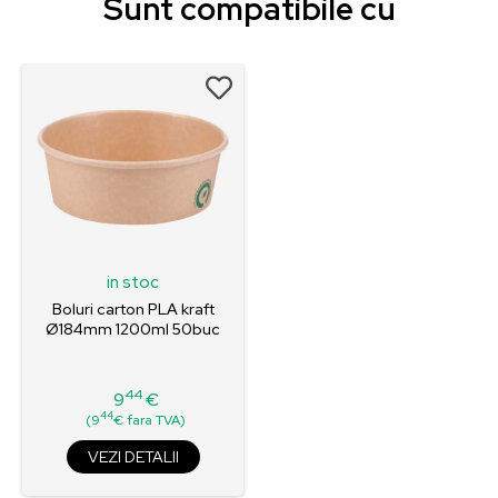
Sunt compatibile cu
in stoc
Boluri carton PLA kraft
Ø184mm 1200ml 50buc
44
9
€
Pret
44
(9
€ fara TVA)
VEZI DETALII