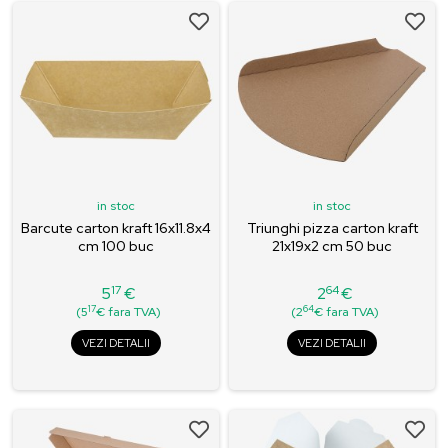
in stoc
in stoc
Barcute carton kraft 16x11.8x4
Triunghi pizza carton kraft
cm 100 buc
21x19x2 cm 50 buc
17
64
5
€
2
€
Pret
Pret
17
64
(5
€ fara TVA)
(2
€ fara TVA)
VEZI DETALII
VEZI DETALII