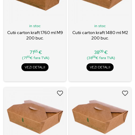
in stoc
in stoc
Cutii carton kraft 1760 ml M9
Cutii carton kraft 1480 ml M2
200 buc.
200 buc.
65
09
71
€
38
€
Pret
Pret
65
09
(71
€ fara TVA)
(38
€ fara TVA)
VEZI DETALII
VEZI DETALII