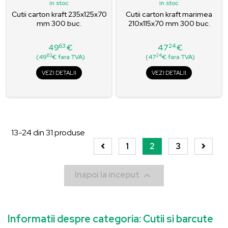
in stoc
in stoc
Cutii carton kraft 235x125x70
Cutii carton kraft marimea
mm 300 buc.
210x115x70 mm 300 buc.
63
24
49
€
47
€
Pret
Pret
63
24
(49
€ fara TVA)
(47
€ fara TVA)
VEZI DETALII
VEZI DETALII
13-24
din
31
produse
1
2
3

Inapoi la inceput
Informatii despre categoria: Cutii si barcute