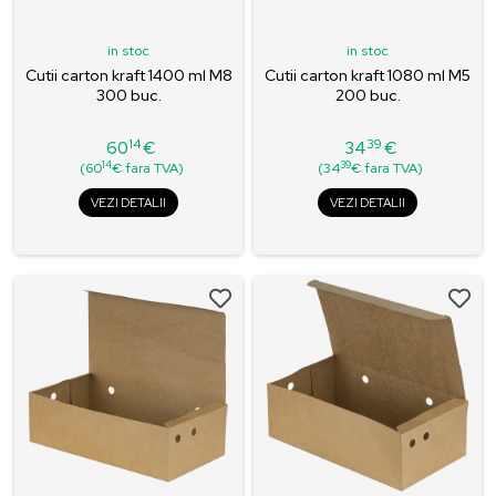
in stoc
in stoc
Cutii carton kraft 1400 ml M8
Cutii carton kraft 1080 ml M5
300 buc.
200 buc.
14
39
60
€
34
€
Pret
Pret
14
39
(60
€ fara TVA)
(34
€ fara TVA)
VEZI DETALII
VEZI DETALII