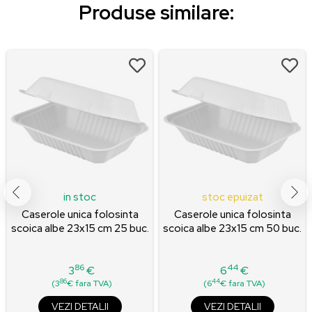
Produse similare:
in stoc
stoc epuizat
Caserole unica folosinta
Caserole unica folosinta
scoica albe 23x15 cm 25 buc.
scoica albe 23x15 cm 50 buc.
86
44
3
€
6
€
Pret
Pret
86
44
(3
€ fara TVA)
(6
€ fara TVA)
VEZI DETALII
VEZI DETALII