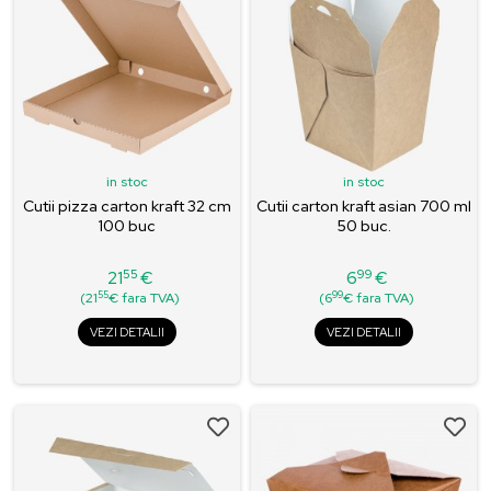
in stoc
in stoc
Cutii pizza carton kraft 32 cm
Cutii carton kraft asian 700 ml
100 buc
50 buc.
55
99
21
€
6
€
Pret
Pret
55
99
(21
€ fara TVA)
(6
€ fara TVA)
VEZI DETALII
VEZI DETALII