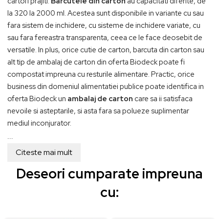
cartofi prajiti.
Barcutele din carton
au capacitati diferite, de
la 320 la 2000 ml. Acestea sunt disponibile in variante cu sau
fara sistem de inchidere, cu sisteme de inchidere variate, cu
sau fara fereastra transparenta, ceea ce le face deosebit de
versatile. In plus, orice cutie de carton, barcuta din carton sau
alt tip de ambalaj de carton din oferta Biodeck poate fi
compostat impreuna cu resturile alimentare. Practic, orice
business din domeniul alimentatiei publice poate identifica in
oferta Biodeck un
ambalaj de carton
care sa ii satisfaca
nevoile si asteptarile, si asta fara sa polueze suplimentar
mediul inconjurator.
...
Citeste mai mult
Deseori cumparate impreuna
cu: