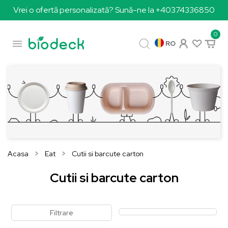
Vrei o ofertă personalizată? Sună-ne la +40374336850
0

RO
Acasa
Eat
Cutii si barcute carton
Cutii si barcute carton
Filtrare