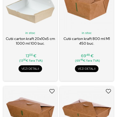
in stoc
in stoc
Cutii carton kraft 20x10x5 cm
Cutii carton kraft 800 ml M1
1000 ml 100 buc.
450 buc.
00
48
13
€
69
€
Pret
Pret
00
48
(13
€ fara TVA)
(69
€ fara TVA)
VEZI DETALII
VEZI DETALII