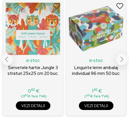
in stoc
in stoc
Servetele hartie Jungle 3
Lingurite lemn ambalaj
straturi 25x25 cm 20 buc.
individual 96 mm 50 buc.
62
42
0
€
1
€
Pret
Pret
62
42
(0
€ fara TVA)
(1
€ fara TVA)
VEZI DETALII
VEZI DETALII