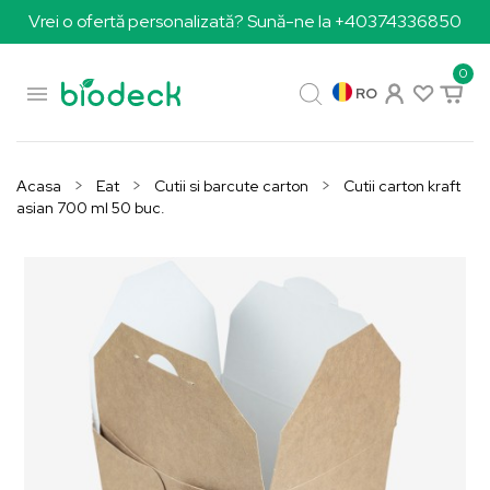
Vrei o ofertă personalizată? Sună-ne la +40374336850
0

RO
Acasa
Eat
Cutii si barcute carton
Cutii carton kraft
asian 700 ml 50 buc.