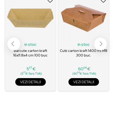
in stoc
in stoc
Barcute carton kraft
Cutii carton kraft 1400 ml M8
16x11.8x4 cm 100 buc
300 buc.
17
14
5
€
60
€
Pret
Pret
17
14
(5
€ fara TVA)
(60
€ fara TVA)
VEZI DETALII
VEZI DETALII