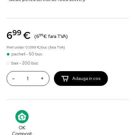
99
6
€
99
(6
€ fara TVA)
Pret unitar: 0.1398 €/buc (fara TVA)
pachet - 50 buc
bax - 200 buc
-
+
Adauga in cos
OK
Compost