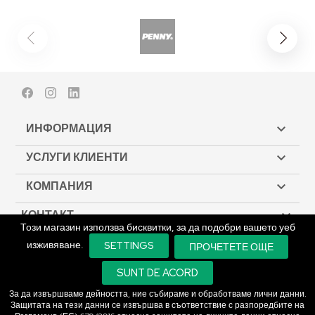
Facebook
Instagram
LinkedIn
ИНФОРМАЦИЯ

УСЛУГИ КЛИЕНТИ

КОМПАНИЯ

КОНТАКТ

Този магазин използва бисквитки, за да подобри вашето уеб
изживяване.
SETTINGS
ПРОЧЕТЕТЕ ОЩЕ
© Copyright 2026 Biodeck. All rights reserved.
SUNT DE ACORD
За да извършваме дейността, ние събираме и обработваме лични данни.
Защитата на тези данни се извършва в съответствие с разпоредбите на