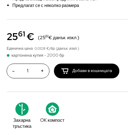
Предлагат се с няколко размера
61
25
€
61
(25
€ данък. изкл.)
Единична цена: 0.0128 €/бр (данък. изкл.)
картонена кутия - 2000 бр
-
+
Добави в кошницата
Захарна
OK компост
тръстика