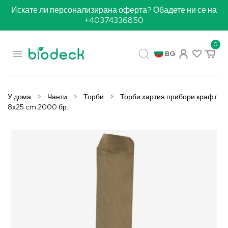
Искате ли персонализирана оферта? Обадете ни се на
+40374336850
0

BG
У дома
Чанти
Торби
Торби хартия прибори крафт
8x25 cm 2000 бр.