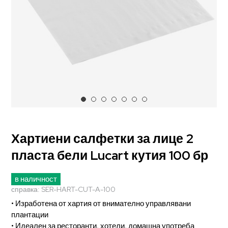
Хартиени салфетки за лице 2
пласта бели Lucart кутия 100 бр
в наличност
справка:
SER-HART-CUT-A-100
• Изработена от хартия от внимателно управлявани
плантации
• Идеален за ресторанти, хотели, домашна употреба