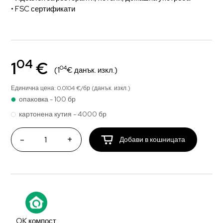
• FSC сертификати
04
1
€
04
(1
€ данък. изкл.)
Единична цена: 0.0104 €/бр (данък. изкл.)
опаковка - 100 бр
картонена кутия - 4000 бр
-
+
Добави в кошницата
OK компост