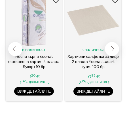
в наличност
в наличност
t
Носни кърпи Econat
Хартиени салфетки за лице
естествена хартия 4 пласта
2 пласта Econat Lucart
Лукарт 10 бр
кутия 100 бр
20
95
1
€
0
€
Цена
Цена
20
95
(1
€ данък. изкл.)
(0
€ данък. изкл.)
ВИЖ ДЕТАЙЛИТЕ
ВИЖ ДЕТАЙЛИТЕ