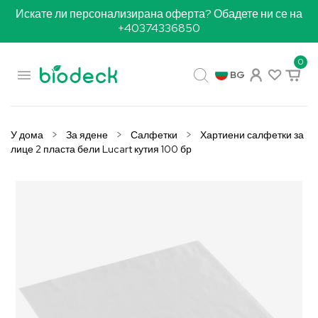
Искате ли персонализирана оферта? Обадете ни се на
+40374336850
0

BG
У дома
За ядене
Салфетки
Хартиени салфетки за
лице 2 пласта бели Lucart кутия 100 бр