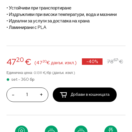
• Устойчиви при транспортиране
• Издръжливи при високи температури, вода и мазнини
• Идеални за услуги за доставка на храна
• Ламинирани с PLA
20
47
€
67
78
€
-40%
20
(47
€ данък. изкл.)
Единична цена: 0.1311 €/бр (данък. изкл.)
set - 360 бр
-
+
Добави в кошницата