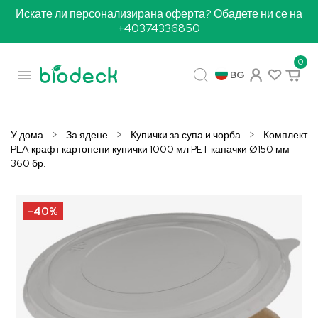
Искате ли персонализирана оферта? Обадете ни се на
+40374336850
0

BG
У дома
За ядене
Купички за супа и чорба
Комплект
PLA крафт картонени купички 1000 мл PET капачки Ø150 мм
360 бр.
-40%