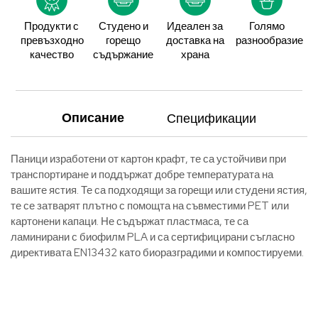
Продукти с
Студено и
Идеален за
Голямо
превъзходно
горещо
доставка на
разнообразие
качество
съдържание
храна
Описание
Спецификации
Паници изработени от картон крафт, те са устойчиви при
транспортиране и поддържат добре температурата на
вашите ястия. Те са подходящи за горещи или студени ястия,
те се затварят плътно с помощта на съвместими PET или
картонени капаци. Не съдържат пластмаса, те са
ламинирани с биофилм PLA и са сертифицирани съгласно
директивата EN13432 като биоразградими и компостируеми.