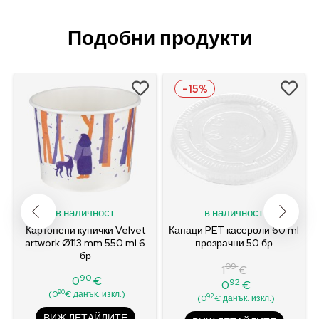
Подобни продукти
-15%
в наличност
в наличност
Картонени купички Velvet
Капаци PET касероли 60 ml
artwork Ø113 mm 550 ml 6
прозрачни 50 бр
бр
09
1
€
90
0
€
92
0
€
Цена
Редовна
Цена
90
(0
€ данък. изкл.)
92
(0
€ данък. изкл.)
цена
ВИЖ ДЕТАЙЛИТЕ