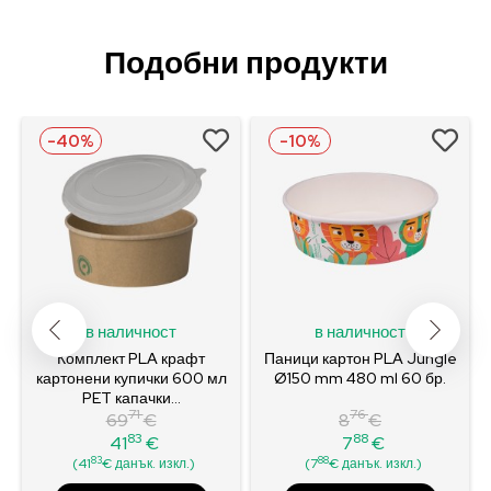
Подобни продукти
-40%
-10%
в наличност
в наличност
l
Комплект PLA крафт
Паници картон PLA Jungle
картонени купички 600 мл
Ø150 mm 480 ml 60 бр.
PET капачки...
71
76
69
€
8
€
83
88
41
€
7
€
Редовна
Цена
Редовна
Цена
83
88
(41
€ данък. изкл.)
(7
€ данък. изкл.)
цена
цена