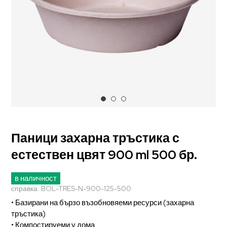
Паници захарна тръстика с
естествен цвят 900 ml 500 бр.
в наличност
справка:
BOL-TRES-N-900-125-500
• Базирани на бързо възобновяеми ресурси (захарна
тръстика)
• Компостируеми у дома