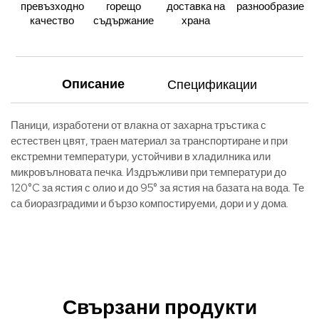
превъзходно
горещо
доставка на
разнообразие
качество
съдържание
храна
Описание
Спецификации
Паници, изработени от влакна от захарна тръстика с
естествен цвят, траен материал за транспортиране и при
екстремни температури, устойчиви в хладилника или
микровълновата печка. Издръжливи при температури до
120°C за ястия с олио и до 95° за ястия на базата на вода. Те
са биоразградими и бързо компостируеми, дори и у дома.
Свързани продукти