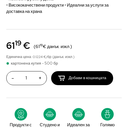
• Висококачествени продукти • Идеални за услуги за
доставка на храна
19
61
€
19
(61
€ данък. изкл.)
Единична цена: 0.1224 €/бр (данък. изкл.)
картонена кутия - 500 бр
-
+
Добави в кошницата
Продукти с
Студено и
Идеален за
Голямо