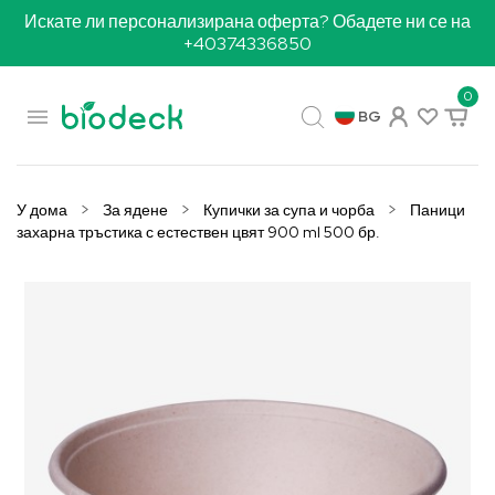
Искате ли персонализирана оферта? Обадете ни се на
+40374336850
0

BG
У дома
За ядене
Купички за супа и чорба
Паници
захарна тръстика с естествен цвят 900 ml 500 бр.