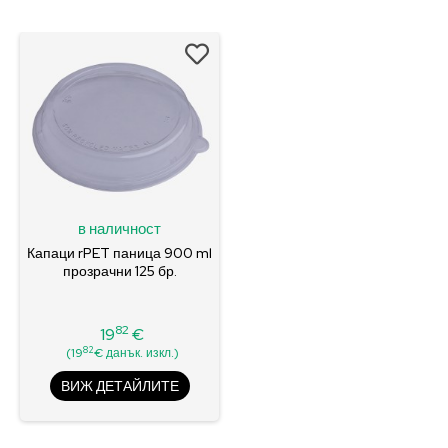
в наличност
Капаци rPET паница 900 ml
прозрачни 125 бр.
82
19
€
Цена
82
(19
€ данък. изкл.)
ВИЖ ДЕТАЙЛИТЕ