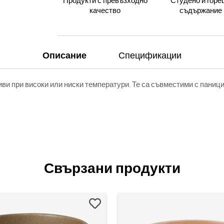
Продукти с превъзходно
Студено и горе
качество
съдържание
Описание
Спецификации
и при високи или ниски температури. Те са съвместими с паници
Свързани продукти