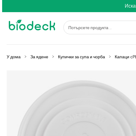
Иска
У дома
За ядене
Купички за супа и чорба
Капаци cP