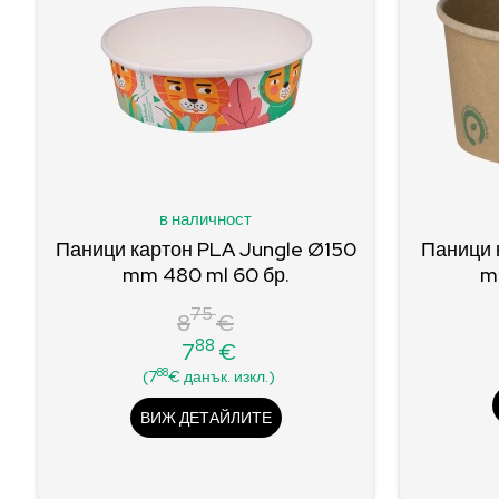
в наличност
Паници картон PLA Jungle Ø150
Паници 
mm 480 ml 60 бр.
m
75
8
€
88
7
€
Редовна
Цена
88
(7
€ данък. изкл.)
цена
ВИЖ ДЕТАЙЛИТЕ