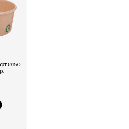
афт Ø150
р.
)