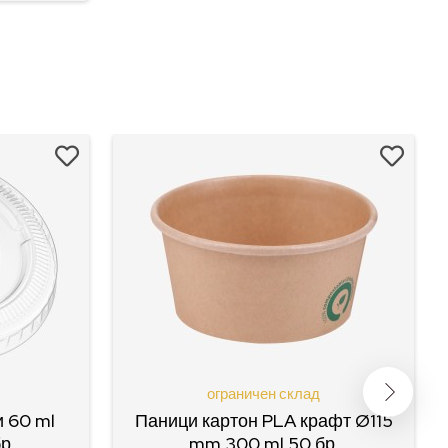
ограничен склад
 60 ml
Паници картон PLA крафт Ø115
бр
mm 300 ml 50 бр.