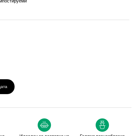
омпостируеми
цата