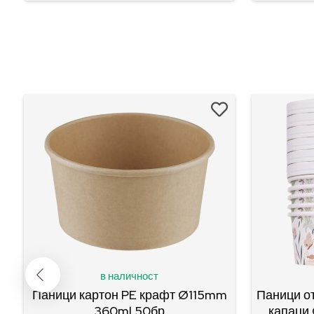
в наличност
и
Паници картон PE крафт Ø115mm
Паници от
360ml 50бр
капаци 