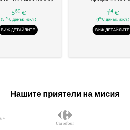
69
14
5
€
1
€
Цена
Цена
69
14
(5
€ данък. изкл.)
(1
€ данък. изкл.)
ВИЖ ДЕТАЙЛИТЕ
ВИЖ ДЕТАЙЛИТЕ
Нашите приятели на мисия