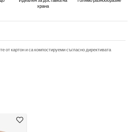
що
Идеален за доставка на
Голямо разнообразие
храна
те от картон и са компостируеми съгласно директивата