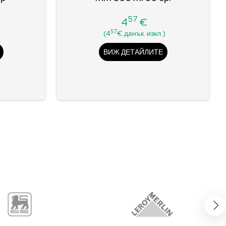
57
4
€
Цена
57
(4
€ данък. изкл.)
ВИЖ ДЕТАЙЛИТЕ