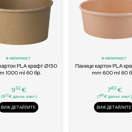
в наличност
в наличност
картон PLA крафт Ø150
Паници картон PLA кр
m 1000 ml 60 бр.
mm 600 ml 60 б
32
83
9
€
7
€
Цена
Цена
32
83
(9
€ данък. изкл.)
(7
€ данък. изкл.
ВИЖ ДЕТАЙЛИТЕ
ВИЖ ДЕТАЙЛИТЕ