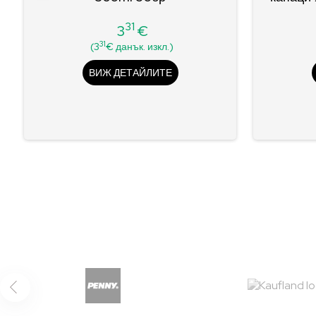
31
3
€
Цена
31
(3
€ данък. изкл.)
ВИЖ ДЕТАЙЛИТЕ