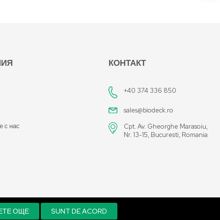
НИЯ
КОНТАКТ
+40 374 336 850
sales@biodeck.ro
е с нас
Cpt. Av. Gheorghe Marasoiu,
Nr. 13-15, Bucuresti, Romania
ЕТЕ ОЩЕ
SUNT DE ACORD