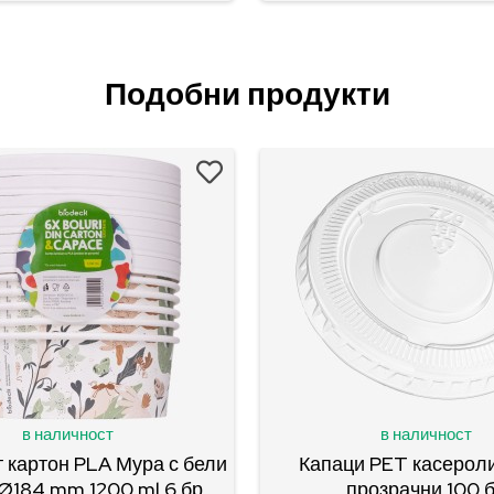
Подобни продукти
в наличност
в наличност
 картон PLA Мура с бели
Капаци PET касероли
Ø184 mm 1200 ml 6 бр.
прозрачни 100 