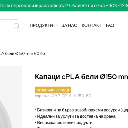
те ли персонализирана оферта? Обадете ни се на +403743
ПРОДУКТИ
ЗА НАС
КОНТАКТ
FAQ
LA бели Ø150 mm 60 бр.
Капаци cPLA бели Ø150 mm
ограничен склад
справка:
CAP-CPLA-A-150-60
• Базирани на бързо възобновяеми ресурси (ц
• Идеални за услуги за доставка на храна
• Висококачествени продукти