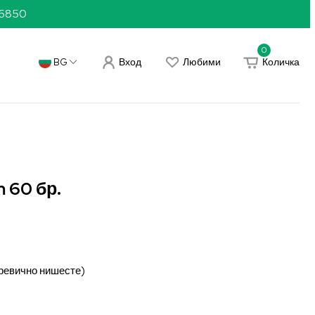
36850
0
Вход
Любими
Количка
BG
 60 бр.
аревично нишесте)