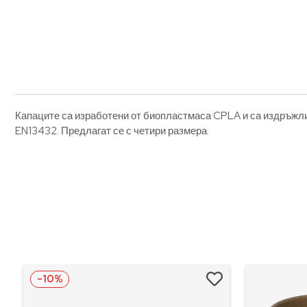
Капаците са изработени от биопластмаса CPLA и са издръжлив
EN13432. Предлагат се с четири размера.
-10%