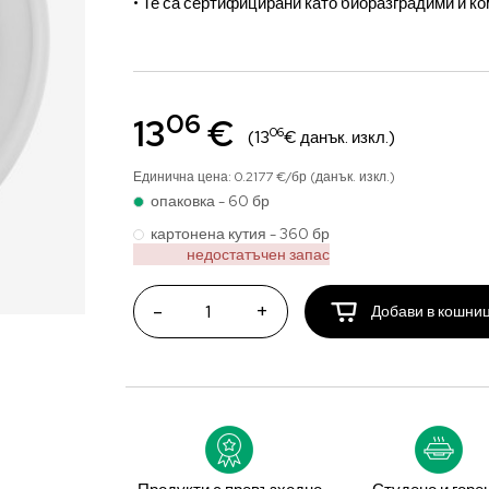
• Те са сертифицирани като биоразградими и к
06
13
€
06
(13
€ данък. изкл.)
Единична цена: 0.2177 €/бр (данък. изкл.)
опаковка - 60 бр
картонена кутия - 360 бр
недостатъчен запас
-
+
Добави в кошни