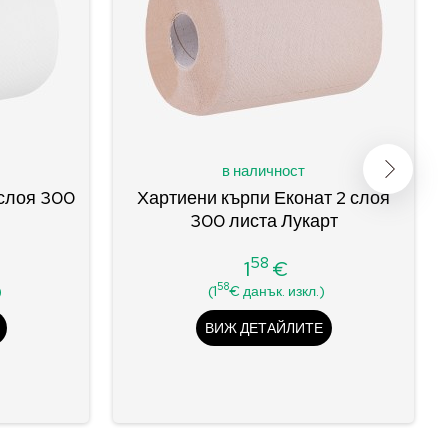
в наличност
 слоя 300
Хартиени кърпи Еконат 2 слоя
300 листа Лукарт
58
1
€
Цена
58
)
(1
€ данък. изкл.)
ВИЖ ДЕТАЙЛИТЕ