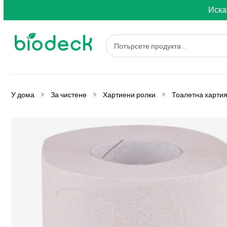
Иска
У дома
За чистене
Хартиени ролки
Тоалетна хартия 