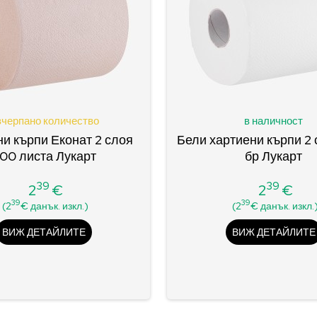
черпано количество
в наличност
и кърпи Еконат 2 слоя
Бели хартиени кърпи 2
00 листа Лукарт
бр Лукарт
39
39
2
€
2
€
Цена
Цена
39
39
(2
€ данък. изкл.)
(2
€ данък. изкл.
ВИЖ ДЕТАЙЛИТЕ
ВИЖ ДЕТАЙЛИТЕ