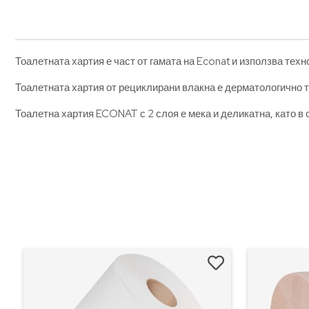
Тоалетната хартия е част от гамата на Econat и използва техн
Тоалетната хартия от рециклирани влакна е дерматологично т
Тоалетна хартия ECONAT с 2 слоя е мека и деликатна, като в 