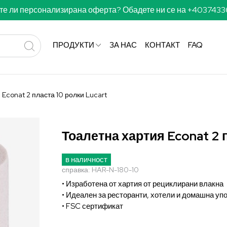
те ли персонализирана оферта? Обадете ни се на +403743
ПРОДУКТИ
ЗА НАС
КОНТАКТ
FAQ
Econat 2 пласта 10 ролки Lucart
Тоалетна хартия Econat 2 п
в наличност
справка:
HAR-N-180-10
• Изработена от хартия от рециклирани влакна
• Идеален за ресторанти, хотели и домашна уп
• FSC сертификат