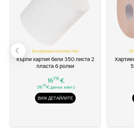
Изчерпано количество
Из
Кърпи хартия бели 350 листа 2
Хартиен
пласта 6 ролки
5
79
16
€
Цена
79
(16
€ данък. изкл.)
ВИЖ ДЕТАЙЛИТЕ