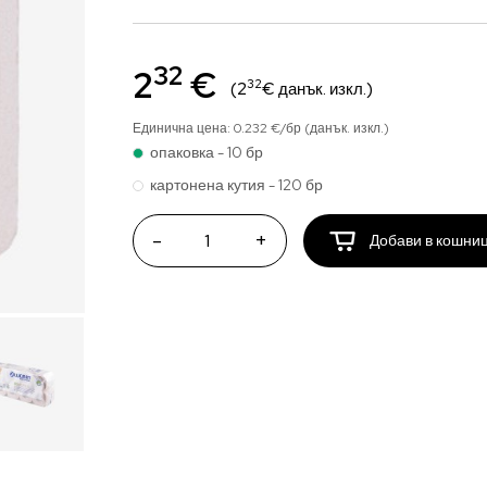
32
2
€
32
(2
€ данък. изкл.)
Единична цена: 0.232 €/бр (данък. изкл.)
опаковка - 10 бр
картонена кутия - 120 бр
-
+
Добави в кошни