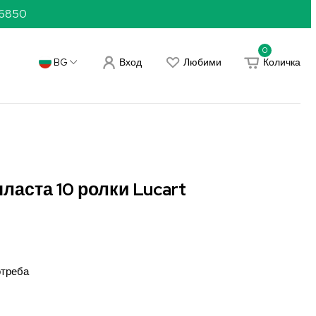
36850
0
Вход
Любими
Количка
BG
ласта 10 ролки Lucart
отреба