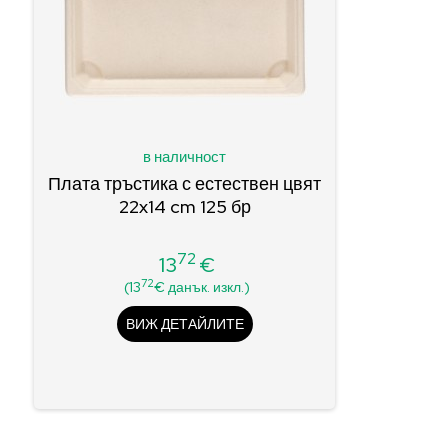
в наличност
Плата тръстика с естествен цвят
22x14 cm 125 бр
72
13
€
Цена
72
(13
€ данък. изкл.)
ВИЖ ДЕТАЙЛИТЕ