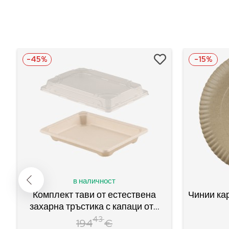
-45%
-15%
в наличност
Комплект тави от естествена
Чинии ка
захарна тръстика с капаци от...
43
194
€