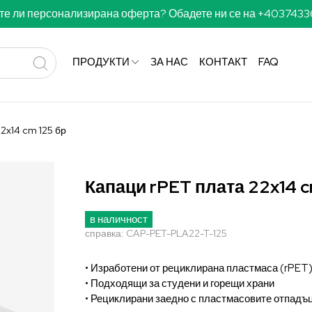
те ли персонализирана оферта? Обадете ни се на +403743
ПРОДУКТИ
ЗА НАС
КОНТАКТ
FAQ
2x14 cm 125 бр
Капаци rPET плата 22x14 c
в наличност
справка:
CAP-PET-PLA22-T-125
• Изработени от рециклирана пластмаса (rPET
• Подходящи за студени и горещи храни
• Рециклирани заедно с пластмасовите отпадъ