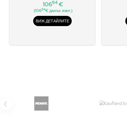
94
106
€
Редовна
Цена
94
(106
€ данък. изкл.)
цена
ВИЖ ДЕТАЙЛИТЕ