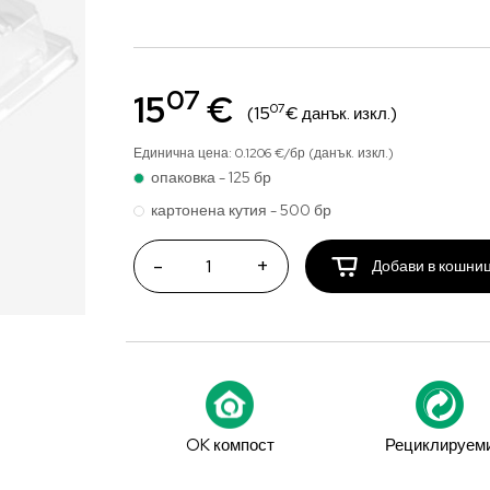
07
15
€
07
(15
€ данък. изкл.)
Единична цена: 0.1206 €/бр (данък. изкл.)
опаковка - 125 бр
картонена кутия - 500 бр
-
+
Добави в кошни
OK компост
Рециклируем