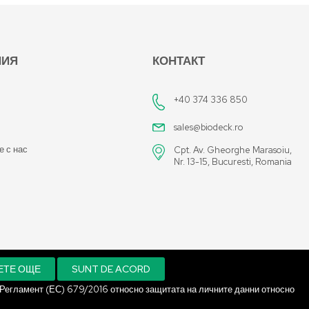
НИЯ
КОНТАКТ
+40 374 336 850
sales@biodeck.ro
е с нас
Cpt. Av. Gheorghe Marasoiu,
Nr. 13-15, Bucuresti, Romania
ЕТЕ ОЩЕ
SUNT DE ACORD
 Регламент (ЕС) 679/2016 относно защитата на личните данни относно
An E-commerce Solution.