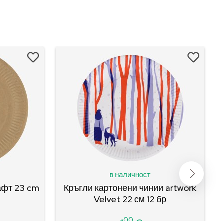
в наличност
афт 23 cm
Кръгли картонени чинии artwork
Velvet 22 см 12 бр
00