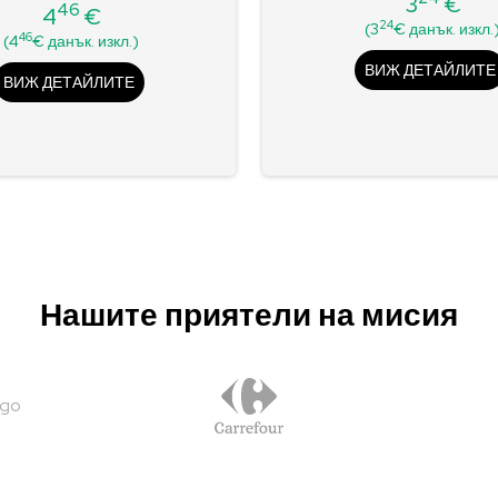
3
€
46
4
€
Цена
Редовна
Цена
24
(3
€ данък. изкл.
46
(4
€ данък. изкл.)
цена
ВИЖ ДЕТАЙЛИТЕ
ВИЖ ДЕТАЙЛИТЕ
Нашите приятели на мисия