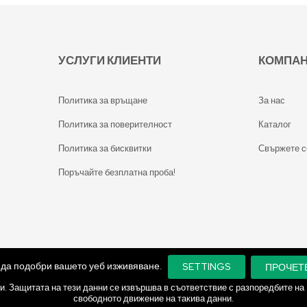
УСЛУГИ КЛИЕНТИ
КОМПА
Политика за връщане
За нас
Политика за поверителност
Каталог
Политика за бисквитки
Свържете с
Поръчайте безплатна проба!
а да подобри вашето уеб изживяване.
SETTINGS
ПРОЧЕТ
и. Защитата на тези данни се извършва в съответствие с разпоредбите на
свободното движение на такива данни.