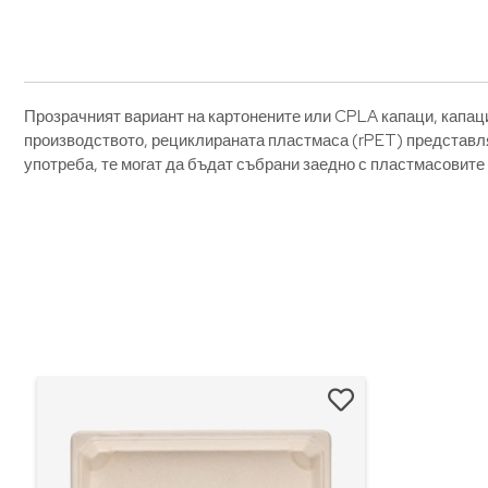
Прозрачният вариант на картонените или CPLA капаци, капаци
производството, рециклираната пластмаса (rPET) представля
употреба, те могат да бъдат събрани заедно с пластмасовите