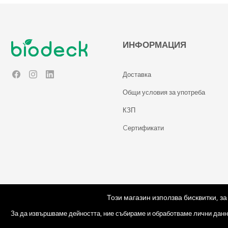
ИНФОРМАЦИЯ
Доставка
Facebook
Instagram
LinkedIn
Общи условия за употреба
КЗП
Cертификати
Този магазин използва бисквитки, з
© Copyright 2026 Biodeck. All rights reserved.
За да извършваме дейността, ние събираме и обработваме лични данн