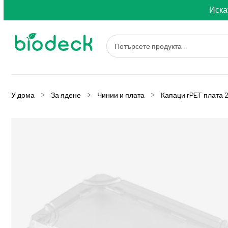
Иска
У дома
За ядене
Чинии и плата
Капаци rPET плата 2