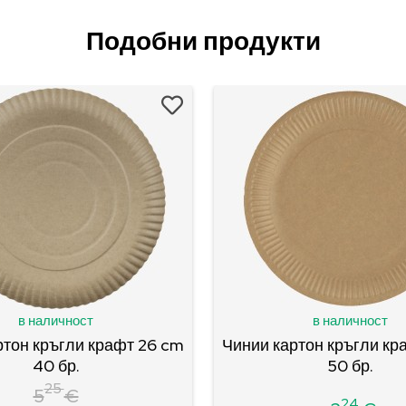
Подобни продукти
в наличност
в наличност
ртон кръгли крафт 26 cm
Чинии картон кръгли кр
40 бр.
50 бр.
25
5
€
24