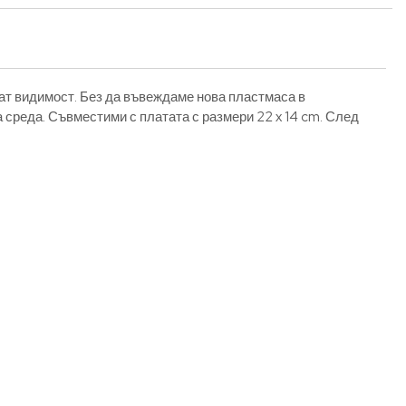
ват видимост. Без да въвеждаме нова пластмаса в
среда. Съвместими с платата с размери 22 x 14 cm. След