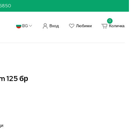
36850
0
Вход
Любими
Количка
BG
m 125 бр
)
ци