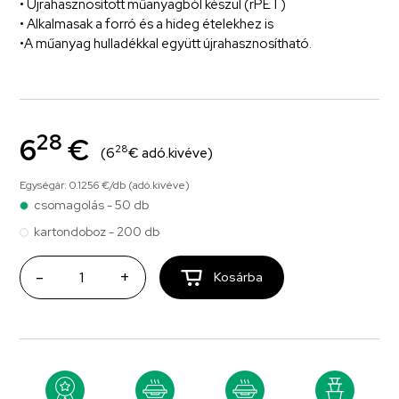
• Újrahasznosított műanyagból készül (rPET)
• Alkalmasak a forró és a hideg ételekhez is
•A műanyag hulladékkal együtt újrahasznosítható.
28
6
€
28
(6
€ adó.kivéve)
Egységár: 0.1256 €/db (adó.kivéve)
csomagolás - 50 db
kartondoboz - 200 db
-
+
Kosárba