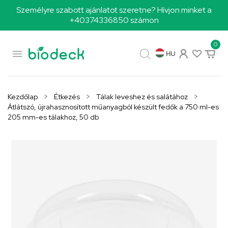
Személyre szabott ajánlatot szeretne? Hívjon minket a
+40374336850 számon
0

HU
Kezdőlap
Étkezés
Tálak leveshez és salátához
Átlátszó, újrahasznosított műanyagból készült fedők a 750 ml-es
205 mm-es tálakhoz, 50 db