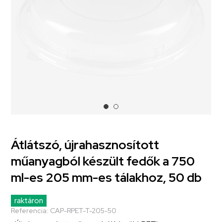
Átlátszó, újrahasznosított
műanyagból készült fedők a 750
ml-es 205 mm-es tálakhoz, 50 db
raktáron
Referencia:
CAP-RPET-T-205-50