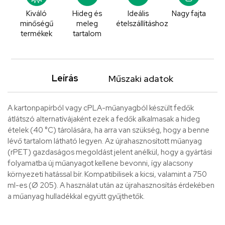
Kiváló
Hideg és
Ideális
Nagy fajta
minőségű
meleg
ételszállításhoz
termékek
tartalom
Leírás
Műszaki adatok
A kartonpapírból vagy cPLA-műanyagból készült fedők
átlátszó alternatívájaként ezek a fedők alkalmasak a hideg
ételek (40 °C) tárolására, ha arra van szükség, hogy a benne
lévő tartalom látható legyen. Az újrahasznosított műanyag
(rPET) gazdaságos megoldást jelent anélkül, hogy a gyártási
folyamatba új műanyagot kellene bevonni, így alacsony
környezeti hatással bír. Kompatibilisek a kicsi, valamint a 750
ml-es (Ø 205). A használat után az újrahasznosítás érdekében
a műanyag hulladékkal együtt gyűjthetők.