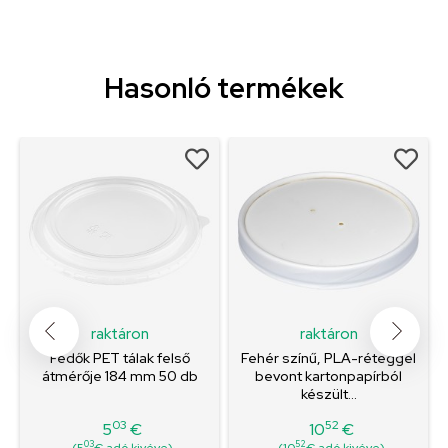
Hasonló termékek
raktáron
raktáron
Fedők PET tálak felső
Fehér színű, PLA-réteggel
átmérője 184 mm 50 db
bevont kartonpapírból
készült...
03
52
5
€
10
€
Ár
Ár
03
52
(5
€ adó.kivéve)
(10
€ adó.kivéve)