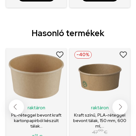
Hasonló termékek
-40%
raktáron
raktáron
PE-réteggel bevont kraft
Kraft színű, PLA-réteggel
kartonpapírból készült
bevont tálak, 150 mm, 600
tálak...
ml,...
00
47
€
31