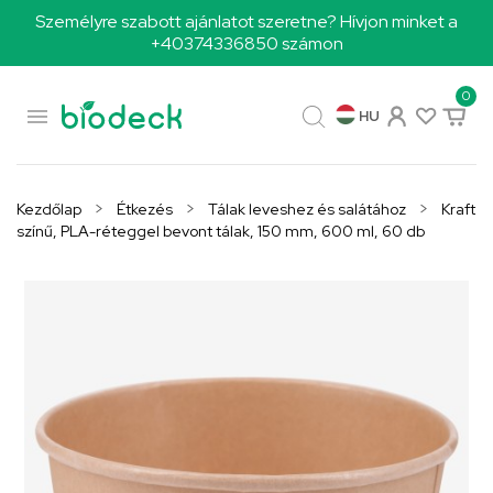
Személyre szabott ajánlatot szeretne? Hívjon minket a
+40374336850 számon
0

HU
Kezdőlap
Étkezés
Tálak leveshez és salátához
Kraft
színű, PLA-réteggel bevont tálak, 150 mm, 600 ml, 60 db