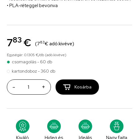
• PLA-réteggel bevonva
83
7
€
83
(7
€ adó.kivéve)
Egységár: 0.1305 €/db (adó.kivéve)
csomagolás - 60 db
kartondoboz - 360 db
-
+
Kosárba
Kiváló
Hideg és
Ideális
Nagy fajta