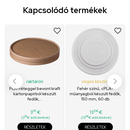
Kapcsolódó termékek
raktáron
véges készlet
PLA-réteggel bevont kraft
Fehér színű, cPLA-
kartonpapírból készült
műanyagból készült fedők,
fedők,...
150 mm, 60 db
91
06
3
€
13
€
Ár
Ár
91
06
(3
€ adó.kivéve)
(13
€ adó.kivéve)
RÉSZLETEK
RÉSZLETEK