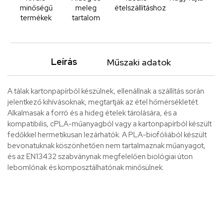
minőségű
meleg
ételszállításhoz
termékek
tartalom
Leírás
Műszaki adatok
A tálak kartonpapírból készülnek, ellenállnak a szállítás során
jelentkező kihívásoknak, megtartják az étel hőmérsékletét.
Alkalmasak a forró és a hideg ételek tárolására, és a
kompatibilis, cPLA-műanyagból vagy a kartonpapírból készült
fedőkkel hermetikusan lezárhatók. A PLA-biofóliából készült
bevonatuknak köszönhetően nem tartalmaznak műanyagot,
és az EN13432 szabványnak megfelelően biológiai úton
lebomlónak és komposztálhatónak minősülnek.