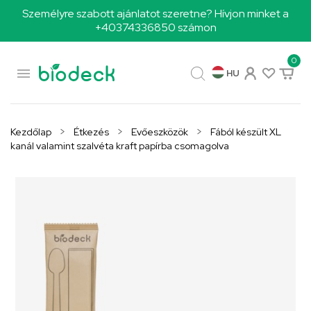
Személyre szabott ajánlatot szeretne? Hívjon minket a
+40374336850 számon
0

HU
Kezdőlap
Étkezés
Evőeszközök
Fából készült XL
kanál valamint szalvéta kraft papírba csomagolva