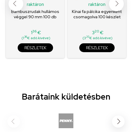
raktáron
raktáron
Bambuszrudak hullámos
Kínai fa pálcika egyenként
véggel 90 mm 100 db
csomagolva 100 készlet
36
20
1
€
3
€
Ár
Ár
36
20
(1
€ adó.kivéve)
(3
€ adó.kivéve)
RÉSZLETEK
RÉSZLETEK
Barátaink küldetésben