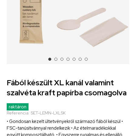
Fából készült XL kanál valamint
szalvéta kraft papírba csomagolva
raktáron
Referencia:
SET-LEMN-LXLSK
• Gondosan kezelt ültetvényekről származó fából készül •
FSC-tanúsítvánnyal rendelkezik • Az ételmaradékokkal
együtt komposztálható. • Egyszerre rugalmas és ellenálló