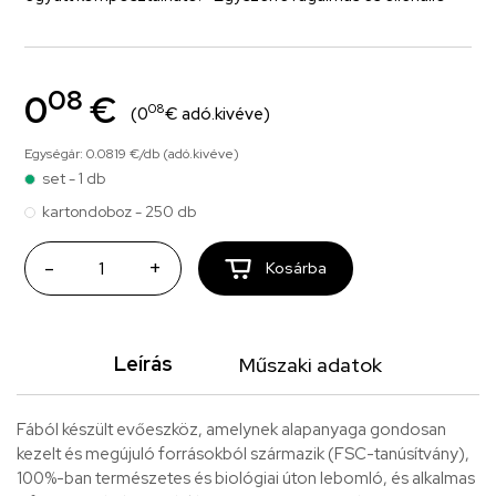
08
0
€
08
(0
€ adó.kivéve)
Egységár: 0.0819 €/db (adó.kivéve)
set - 1 db
kartondoboz - 250 db
-
+
Kosárba
Leírás
Műszaki adatok
Fából készült evőeszköz, amelynek alapanyaga gondosan
kezelt és megújuló forrásokból származik (FSC-tanúsítvány),
100%-ban természetes és biológiai úton lebomló, és alkalmas