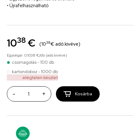
• Újrafelhasználható
38
10
€
38
(10
€ adó.kivéve)
Egységár: 0.1038 €/db (adó.kivéve)
csomagolás - 100 db
kartondoboz - 1000 db
elégtelen készlet
-
+
Kosárba