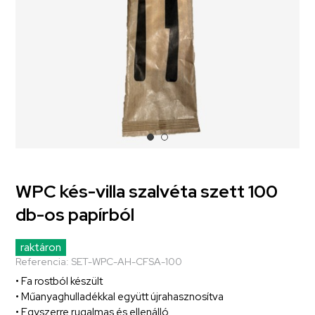
WPC kés-villa szalvéta szett 100
db-os papírból
raktáron
Referencia:
SET-WPC-AH-CFSA-100
• Fa rostból készült
• Műanyaghulladékkal együtt újrahasznosítva
• Egyszerre rugalmas és ellenálló