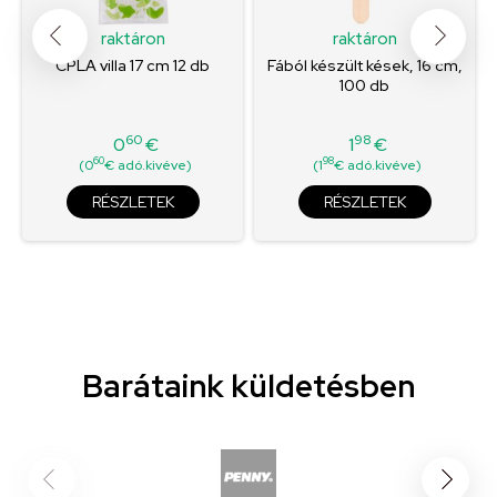
raktáron
raktáron
CPLA villa 17 cm 12 db
Fából készült kések, 16 cm,
100 db
60
98
0
€
1
€
Ár
Ár
60
98
(0
€ adó.kivéve)
(1
€ adó.kivéve)
RÉSZLETEK
RÉSZLETEK
Barátaink küldetésben