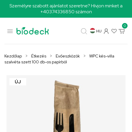
Személyre szabott ajánlatot szeretne? Hívjon minket a
+40374336850 számon
0

HU
Kezdőlap
Étkezés
Evőeszközök
WPC kés-villa
szalvéta szett 100 db-os papírból
ÚJ