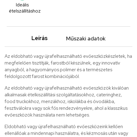
Ideális
ételszállításhoz
Leírás
Műszaki adatok
Az eldobható vagy újrafelhasználható evőeszközkészletek, ha
megfelelően tisztítják, farostból készülnek, egy innovatív
anyagból, a hagyományos polimer és a természetes
feldolgozott farost kombinációjából.
Az eldobható vagy újrafelhasználható evőeszközök kiválóan
alkalmasak ételkiszállítási szolgáltatásokhoz, cateringhez,
food truckokhoz, menzákhoz, iskolákba és óvodákba,
fesztiválokra vagy sok fős rendezvényekre, ahol a klasszikus
evőeszközök használata nem lehetséges.
Eldobható vagy újrafelhasználható evőeszközeink kellően
ellenállóak a mindennapi használatra, és kézmosás után vagy