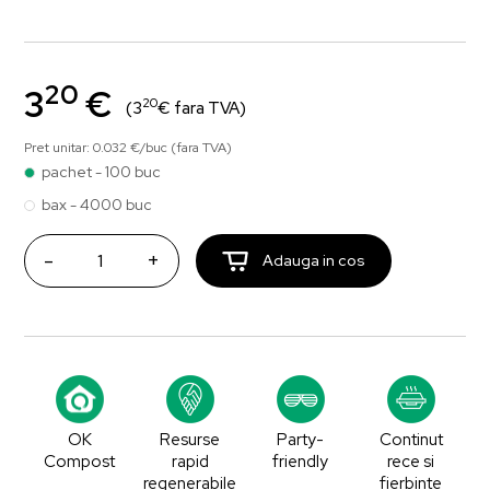
20
3
€
20
(3
€ fara TVA)
Pret unitar: 0.032 €/buc (fara TVA)
pachet - 100 buc
bax - 4000 buc
-
+
Adauga in cos
OK
Resurse
Party-
Continut
Compost
rapid
friendly
rece si
regenerabile
fierbinte