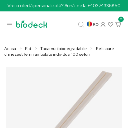
Vrei o ofertă personalizată? Sună-ne la +40374336850
0

RO
Acasa
Eat
Tacamuri biodegradabile
Betisoare
chinezesti lemn ambalate individual 100 seturi