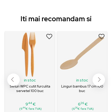
Iti mai recomandam si
in stoc
in stoc
Seturi WPC cutit furculita
Linguri bambus 17 cm 100
servetel 100 buc
buc
44
26
9
€
6
€
Pret
Pret
44
26
(9
€ fara TVA)
(6
€ fara TVA)