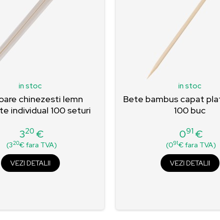
in stoc
in stoc
oare chinezesti lemn
Bete bambus capat pla
e individual 100 seturi
100 buc
20
91
3
€
0
€
Pret
Pret
20
91
(3
€ fara TVA)
(0
€ fara TVA)
VEZI DETALII
VEZI DETALII