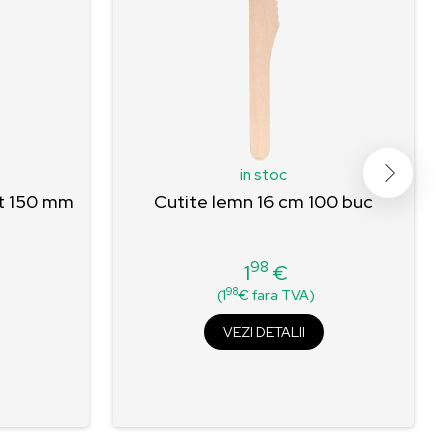
in stoc
t 150 mm
Cutite lemn 16 cm 100 buc
98
1
€
Pret
98
(1
€ fara TVA)
VEZI DETALII