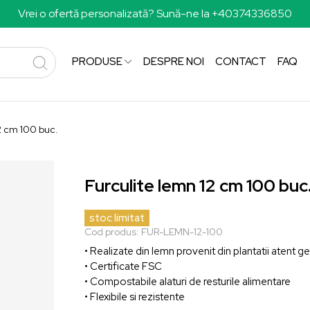
Vrei o ofertă personalizată? Sună-ne la +40374336850
PRODUSE
DESPRE NOI
CONTACT
FAQ
2 cm 100 buc.
Furculite lemn 12 cm 100 buc
stoc limitat
Cod produs:
FUR-LEMN-12-100
• Realizate din lemn provenit din plantatii atent g
• Certificate FSC
• Compostabile alaturi de resturile alimentare
• Flexibile si rezistente