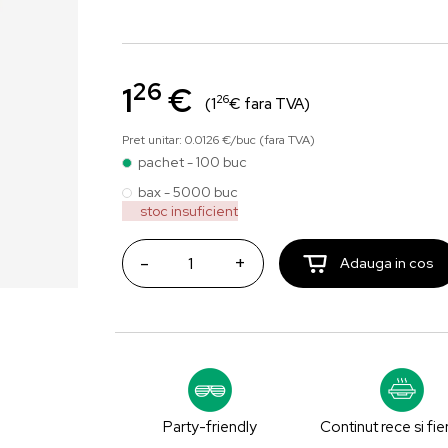
26
1
€
26
(1
€ fara TVA)
Pret unitar: 0.0126 €/buc (fara TVA)
pachet - 100 buc
bax - 5000 buc
stoc insuficient
-
+
Adauga in cos
Party-friendly
Continut rece si fie