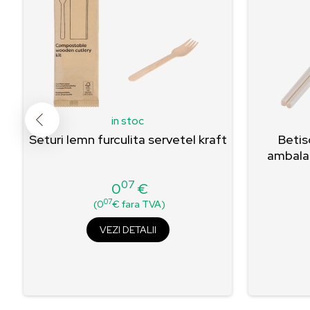
in stoc
l
Seturi lemn furculita servetel kraft
Betis
ambalat
07
0
€
Pret
07
(0
€ fara TVA)
VEZI DETALII