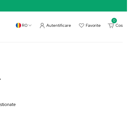
0
Autentificare
Favorite
Cos
RO
.
estionate