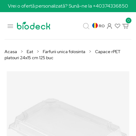
Vrei o ofertă personalizată? Sună-ne la +40374336850
0

RO
Acasa
Eat
Farfurii unica folosinta
Capace rPET
platouri 24x15 cm 125 buc