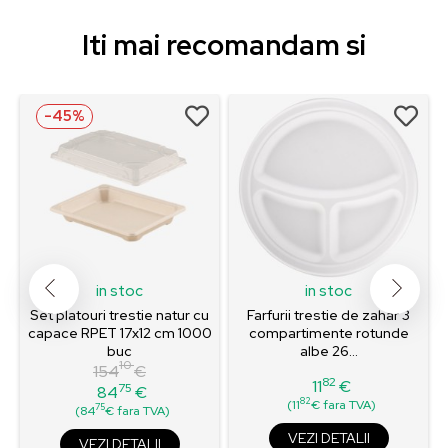
Iti mai recomandam si
-45%
in stoc
in stoc
Set platouri trestie natur cu
Farfurii trestie de zahar 3
capace RPET 17x12 cm 1000
compartimente rotunde
buc
albe 26...
10
154
€
82
11
€
75
84
€
Pret
Pret
Pret
82
(11
€ fara TVA)
75
(84
€ fara TVA)
de
baza
VEZI DETALII
VEZI DETALII