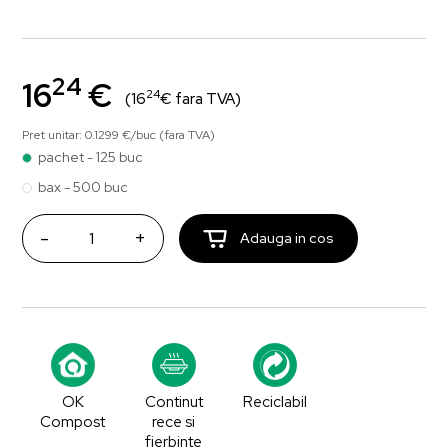
24
16
€
24
(16
€ fara TVA)
Pret unitar: 0.1299 €/buc (fara TVA)
pachet - 125 buc
bax - 500 buc
-
+
Adauga in cos
OK
Continut
Reciclabil
Compost
rece si
fierbinte