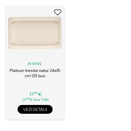
in stoc
Platouri trestie natur 24x15
cm 125 buc
14
17
€
Pret
14
(17
€ fara TVA)
VEZI DETALII