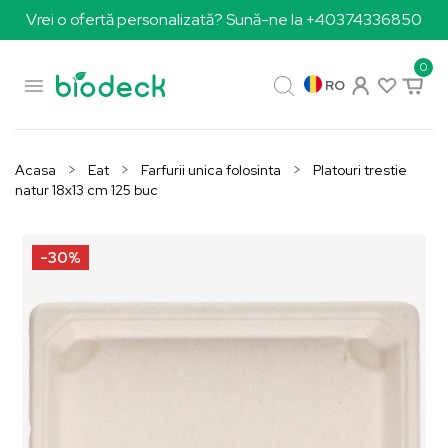
Vrei o ofertă personalizată? Sună-ne la +40374336850
0

RO
Acasa
Eat
Farfurii unica folosinta
Platouri trestie
natur 18x13 cm 125 buc
-30%