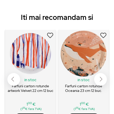
Iti mai recomandam si
in stoc
in stoc
Farfurii carton rotunde
Farfurii carton rotunde
.
artwork Velvet 22 cm 12 buc
Oceania 23 cm 12 buc.
00
00
1
€
1
€
Pret
Pret
00
00
(1
€ fara TVA)
(1
€ fara TVA)