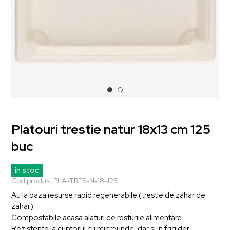
Platouri trestie natur 18x13 cm 125
buc
in stoc
Cod produs:
PLA-TRES-N-18-125
Au la baza resurse rapid regenerabile (trestie de zahar de
zahar)
Compostabile acasa alaturi de resturile alimentare
Rezistente la cuptorul cu microunde, dar si in frigider