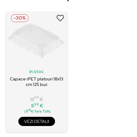
-30%
in stoc
Capace rPET platouri 18x13
cm 125 buc
27
12
€
59
8
€
Pret
Pret
59
(8
€ fara TVA)
de
baza
VEZI DETALII