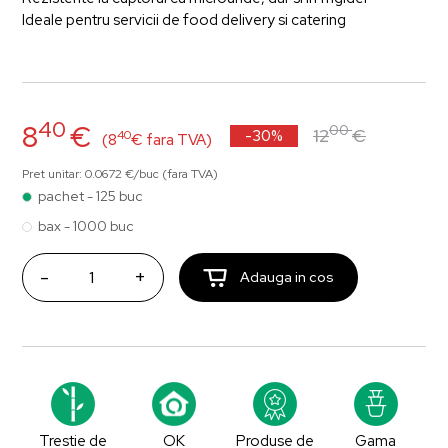
Ideale pentru servicii de food delivery si catering
40
8
€
00
12
€
-30%
40
(8
€ fara TVA)
Pret unitar: 0.0672 €/buc (fara TVA)
pachet - 125 buc
bax - 1000 buc
-
+
Adauga in cos
Trestie de
OK
Produse de
Gama