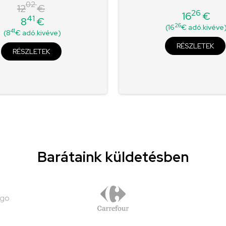
02
12
€
26
16
€
41
8
€
Ár
Normál
Ár
26
(16
€ adó.kivéve
41
(8
€ adó.kivéve)
ár
RÉSZLETEK
RÉSZLETEK
Barátaink küldetésben