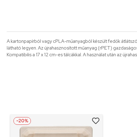
A kartonpapírból vagy cPLA-műanyagból készült fedők átlátszó a
látható legyen. Az újrahasznosított műanyag (rPET) gazdaságos m
Kompatibilis a 17 x 12 cm-es tálcákkal. A használat után az újra
-20%