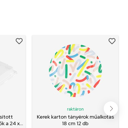
raktáron
sított
Kerek karton tányérok műalkotás
 a 24 x...
18 cm 12 db