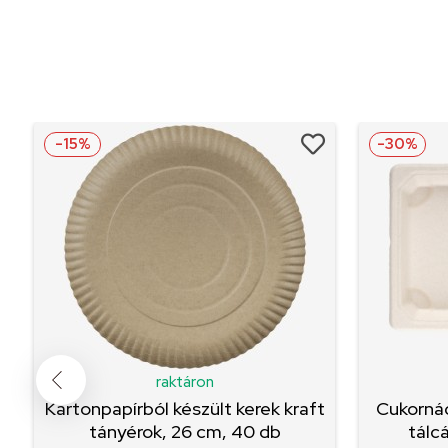
-15%
-30%
raktáron
Kartonpapírból készült kerek kraft
Cukornád
tányérok, 26 cm, 40 db
tálcá