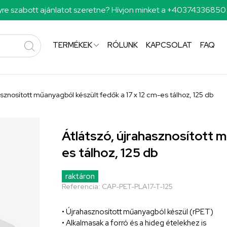
re szabott ajánlatot szeretne? Hívjon minket a +4037433685
TERMÉKEK
RÓLUNK
KAPCSOLAT
FAQ
asznosított műanyagból készült fedők a 17 x 12 cm-es tálhoz, 125 db
Átlátszó, újrahasznosított m
es tálhoz, 125 db
raktáron
Referencia:
CAP-PET-PLA17-T-125
• Újrahasznosított műanyagból készül (rPET)
• Alkalmasak a forró és a hideg ételekhez is