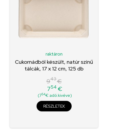
raktáron
Cukornádból készült, natúr színű
tálcák, 17 x 12 cm, 125 db
43
9
€
54
7
€
Normál
Ár
54
(7
€ adó.kivéve)
ár
RÉSZLETEK