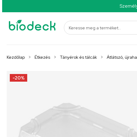
Személy
Kezdőlap
Étkezés
Tányérok és tálcák
Átlátszó, újrah
-20%