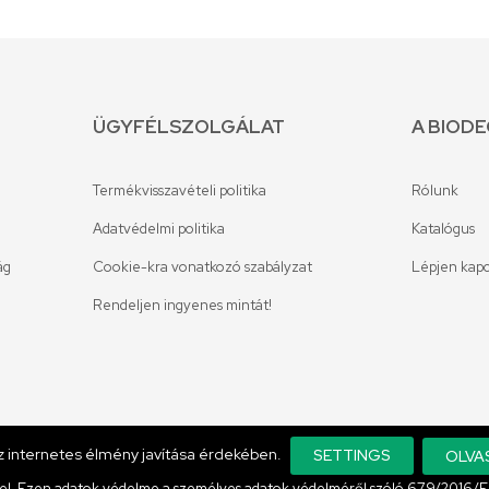
ÜGYFÉLSZOLGÁLAT
A BIOD
Termékvisszavételi politika
Rólunk
Adatvédelmi politika
Katalógus
ág
Cookie-kra vonatkozó szabályzat
Lépjen kapc
Rendeljen ingyenes mintát!
az internetes élmény javítása érdekében.
SETTINGS
OLVA
l. Ezen adatok védelme a személyes adatok védelméről szóló 679/2016/EU 