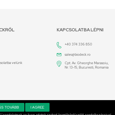
ECKRŐL
KAPCSOLATBA LÉPNI
+40 374 336 850
sales@biodeck.ro
solatba velünk
Cpt. Av. Gheorghe Marasoiu,
Nr. 13-15, Bucuresti, Romania
SS TOVÁBB
I AGREE
rendeletnek az ilyen adatok szabad áramlásáról szóló rendelkezéseivel