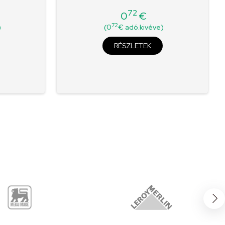
72
0
€
Ár
72
)
(0
€ adó.kivéve)
RÉSZLETEK