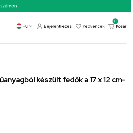
0 számon
0
Bejelentkezés
Kedvencek
Kosár
HU
űanyagból készült fedők a 17 x 12 cm-