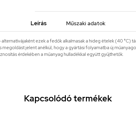
Leírás
Műszaki adatok
lternatívájaként ezek a fedők alkalmasak a hideg ételek (40 °C) tá
egoldást jelent anélkül, hogy a gyártási folyamatba új műanyagot k
hasznosítás érdekében a műanyag hulladékkal együtt gyűjthetők.
Kapcsolódó termékek