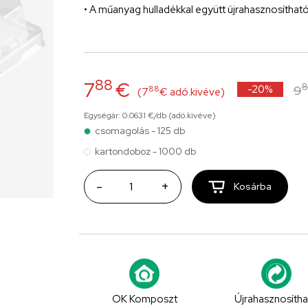
• A műanyag hulladékkal együtt újrahasznosíthat
88
7
€
-20%
9
88
(7
€ adó.kivéve)
Egységár: 0.0631 €/db (adó.kivéve)
csomagolás - 125 db
kartondoboz - 1000 db
-
+
Kosárba
OK Komposzt
Újrahasznosíth