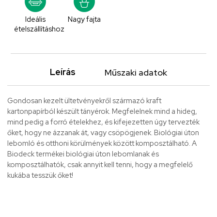
Ideális
Nagy fajta
ételszállításhoz
Leírás
Műszaki adatok
Gondosan kezelt ültetvényekről származó kraft
kartonpapírból készült tányérok. Megfelelnek mind a hideg,
mind pedig a forró ételekhez, és kifejezetten úgy tervezték
őket, hogy ne ázzanak át, vagy csöpögjenek. Biológiai úton
lebomló és otthoni körülmények között komposztálható. A
Biodeck termékei biológiai úton lebomlanak és
komposztálhatók, csak annyit kell tenni, hogy a megfelelő
kukába tesszük őket!