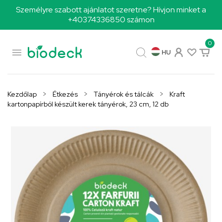
Személyre szabott ajánlatot szeretne? Hívjon minket a
+40374336850 számon
0

HU
Kezdőlap
Étkezés
Tányérok és tálcák
Kraft
kartonpapírból készült kerek tányérok, 23 cm, 12 db