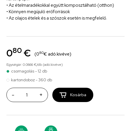
• Az ételmaradékokkal együtt komposztálható (otthon)
• Könnyen megújuló erőforrások
• Az olajos ételek és a szószok esetén is megfelelő.
80
0
€
80
(0
€ adó.kivéve)
Egységár: 0.0666 €/db (adó.kivéve)
csomagolás - 12 db
kartondoboz - 360 db
-
+
Kosárba