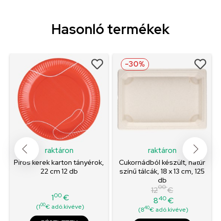
Hasonló termékek
-30%
raktáron
raktáron
Piros kerek karton tányérok,
Cukornádból készült, natúr
22 cm 12 db
színű tálcák, 18 x 13 cm, 125
db
00
12
€
00
1
€
40
8
€
Ár
Normál
Ár
00
(1
€ adó.kivéve)
40
(8
€ adó.kivéve)
ár