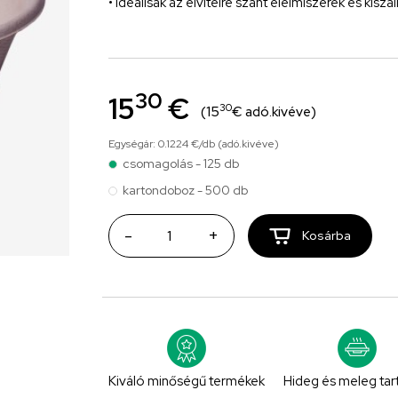
• Ideálisak az elvitelre szánt élelmiszerek és kiszál
30
15
€
30
(15
€ adó.kivéve)
Egységár: 0.1224 €/db (adó.kivéve)
csomagolás - 125 db
kartondoboz - 500 db
-
+
Kosárba
Kiváló minőségű termékek
Hideg és meleg ta