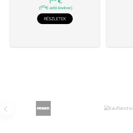
1
€
Ár
50
(1
€ adó.kivéve)
RÉSZLETEK