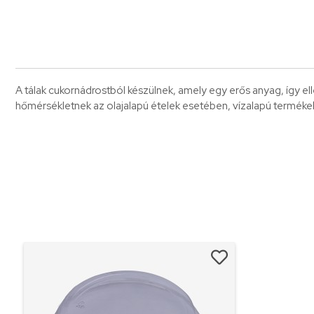
A tálak cukornádrostból készülnek, amely egy erős anyag, így ell
hőmérsékletnek az olajalapú ételek esetében, vízalapú terméke