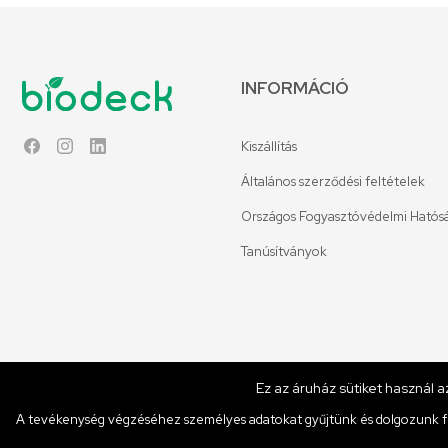
INFORMÁCIÓ
Kiszállítás
Facebook
Instagram
LinkedIn
Általános szerződési feltételek
Országos Fogyasztóvédelmi Hatós
Tanúsítványok
Ez az áruház sütiket használ 
© Copyright 2026 Biodeck. All rights reserved.
A tevékenység végzéséhez személyes adatokat gyűjtünk és dolgozunk fe