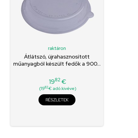
raktáron
Átlátszó, újrahasznosított
műanyagból készült fedők a 900...
82
19
€
Ár
82
(19
€ adó.kivéve)
RÉSZLETEK