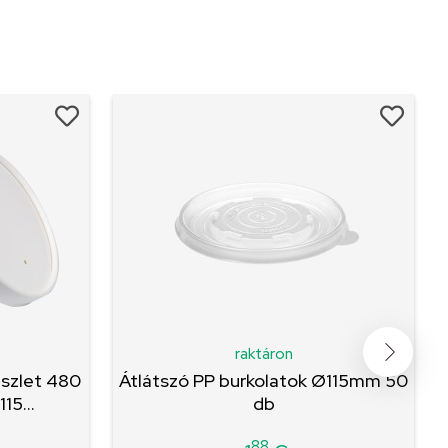
raktáron
észlet 480
Átlátszó PP burkolatok Ø115mm 50
15...
db
88