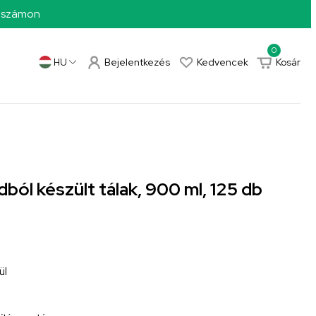
0 számon
0
Bejelentkezés
Kedvencek
Kosár
HU
ól készült tálak, 900 ml, 125 db
ül