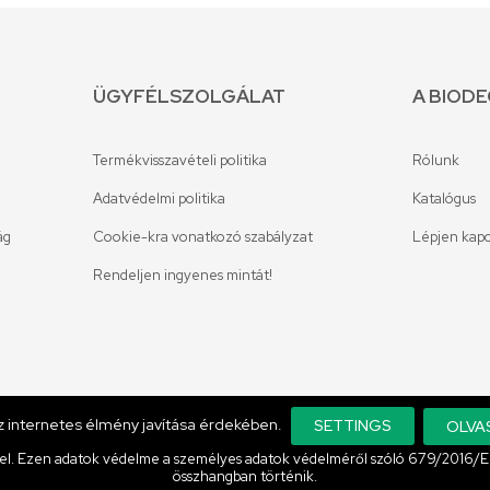
ÜGYFÉLSZOLGÁLAT
A BIOD
Termékvisszavételi politika
Rólunk
Adatvédelmi politika
Katalógus
ág
Cookie-kra vonatkozó szabályzat
Lépjen kapc
Rendeljen ingyenes mintát!
az internetes élmény javítása érdekében.
SETTINGS
OLVA
l. Ezen adatok védelme a személyes adatok védelméről szóló 679/2016/EU 
összhangban történik.