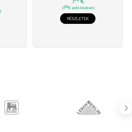
1
€
Ár
88
(1
€ adó.kivéve)
)
RÉSZLETEK