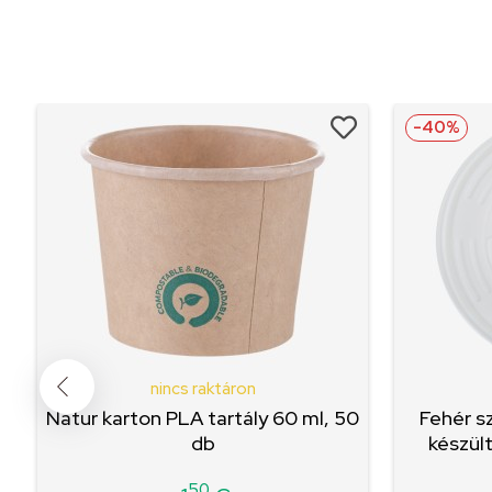
-40%
nincs raktáron
Natur karton PLA tartály 60 ml, 50
Fehér s
db
készül
50