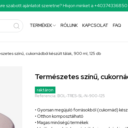
re szabott ajánlatot szeretne? Hívjon minket a +4037433685
TERMÉKEK
RÓLUNK
KAPCSOLAT
FAQ
zetes színű, cukornádból készült tálak, 900 ml, 125 db
Természetes színű, cukornádb
raktáron
Referencia:
BOL-TRES-SL-N-900-125
• Gyorsan megújuló forrásokból (cukornád) kész
• Otthon komposztálható
• Magas minőségű termékek