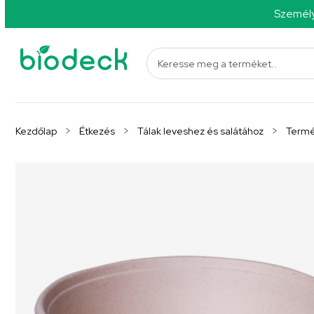
Személy
Kezdőlap
Étkezés
Tálak leveshez és salátához
Termés