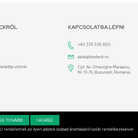
ECKRŐL
KAPCSOLATBA LÉPNI
+40 374 336 850
sales@biodeck.ro
solatba velünk
Cpt. Av. Gheorghe Marasoiu,
Nr. 13-15, Bucuresti, Romania
SS TOVÁBB
I AGREE
rendeletnek az ilyen adatok szabad áramlásáról szóló rendelkezéseivel
An E-commerce Solution.