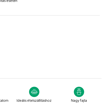
lítás esetén
rtalom
Ideális ételszállításhoz
Nagy fajta