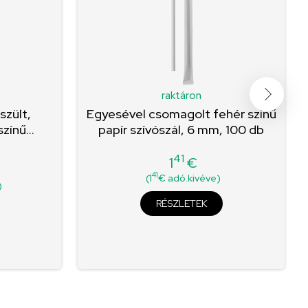
raktáron
zült,
Egyesével csomagolt fehér színű
zínű...
papír szívószál, 6 mm, 100 db
41
1
€
Ár
41
(1
€ adó.kivéve)
)
RÉSZLETEK