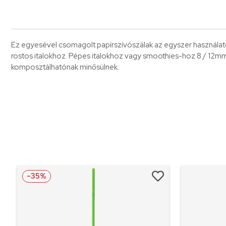
Ez egyesével csomagolt papírszívószálak az egyszer használato
rostos italokhoz. Pépes italokhoz vagy smoothies-hoz 8 / 12mm 
komposztálhatónak minősülnek.
-35%