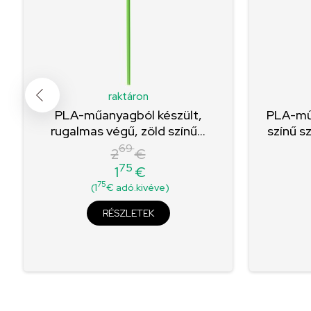
raktáron
PLA-műanyagból készült,
PLA-műa
rugalmas végű, zöld színű...
színű s
69
2
€
75
1
€
Normál
Ár
75
(1
€ adó.kivéve)
ár
RÉSZLETEK