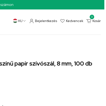
0 számon
0
Bejelentkezés
Kedvencek
Kosár
HU
zínű papír szívószál, 8 mm, 100 db