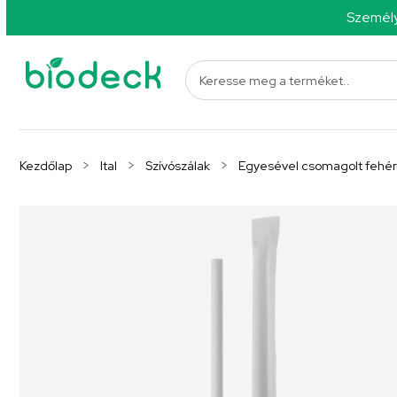
Személy
Kezdőlap
Ital
Szívószálak
Egyesével csomagolt fehér 