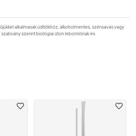
őjükkel alkalmasak üdítőkhöz, alkoholmentes, szénsavas vagy
 szabvány szerint biológiai úton lebomlónak és