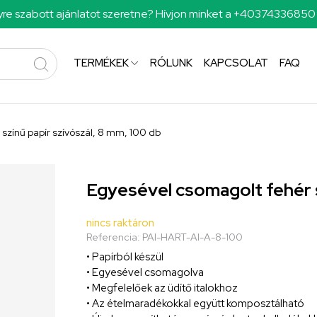
re szabott ajánlatot szeretne? Hívjon minket a +4037433685
TERMÉKEK
RÓLUNK
KAPCSOLAT
FAQ
színű papír szívószál, 8 mm, 100 db
Egyesével csomagolt fehér s
nincs raktáron
Referencia:
PAI-HART-AI-A-8-100
• Papírból készül
• Egyesével csomagolva
• Megfelelőek az üdítő italokhoz
• Az ételmaradékokkal együtt komposztálható