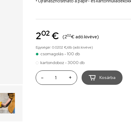
• Újrahasznosítható a papír- és kartonhulladékokk
02
2
€
02
(2
€ adó.kivéve)
Egységár: 0.0202 €/db (adó.kivéve)
csomagolás - 100 db
kartondoboz - 3000 db
-
+
Kosárba