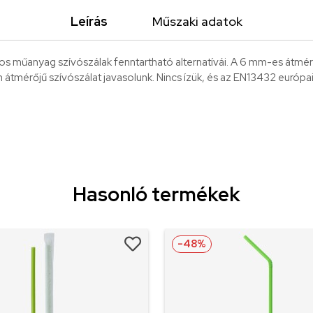
Leírás
Műszaki adatok
s műanyag szívószálak fenntartható alternatívái. A 6 mm-es átmér
átmérőjű szívószálat javasolunk. Nincs ízük, és az EN13432 európai
Hasonló termékek
-48%