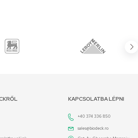
ECKRŐL
KAPCSOLATBA LÉPNI
+40 374 336 850
sales@biodeck.ro