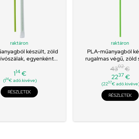
raktáron
raktáron
nyagból készült, zöld
PLA-műanyagból kés
zívószálak, egyenként...
rugalmas végű, zöld s
02
43
€
14
1
€
37
22
€
Ár
Normál
Ár
14
(1
€ adó.kivéve)
37
(22
€ adó.kivéve
ár
RÉSZLETEK
RÉSZLETEK