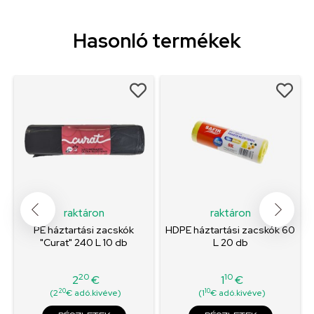
Hasonló termékek
raktáron
raktáron
PE háztartási zacskók
HDPE háztartási zacskók 60
"Curat" 240 L 10 db
L 20 db
20
10
2
€
1
€
Ár
Ár
20
10
(2
€ adó.kivéve)
(1
€ adó.kivéve)