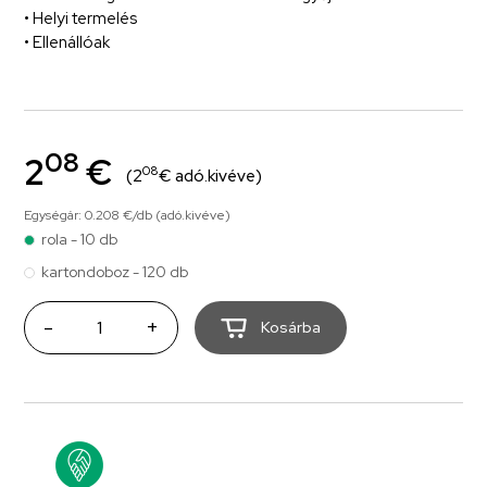
• Helyi termelés
• Ellenállóak
08
2
€
08
(2
€ adó.kivéve)
Egységár: 0.208 €/db (adó.kivéve)
rola - 10 db
kartondoboz - 120 db
-
+
Kosárba