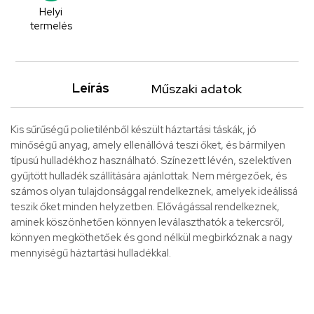
Helyi
termelés
Leírás
Műszaki adatok
Kis sűrűségű polietilénből készült háztartási táskák, jó
minőségű anyag, amely ellenállóvá teszi őket, és bármilyen
típusú hulladékhoz használható. Színezett lévén, szelektíven
gyűjtött hulladék szállítására ajánlottak. Nem mérgezőek, és
számos olyan tulajdonsággal rendelkeznek, amelyek ideálissá
teszik őket minden helyzetben. Elővágással rendelkeznek,
aminek köszönhetően könnyen leválaszthatók a tekercsről,
könnyen megköthetőek és gond nélkül megbirkóznak a nagy
mennyiségű háztartási hulladékkal.