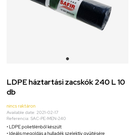
LDPE háztartási zacskók 240 L 10
db
nincs raktáron
Available date:
2021-02-17
Referencia:
SAC-PE-MEN-240
• LDPE polietilénből készült
• Ideális megoldás a hulladék szelektív gyűjtésére