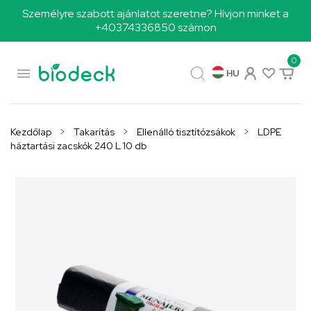
Személyre szabott ajánlatot szeretne? Hívjon minket a
+40374336850 számon
0

HU
Kezdőlap
Takarítás
Ellenálló tisztítózsákok
LDPE
háztartási zacskók 240 L 10 db