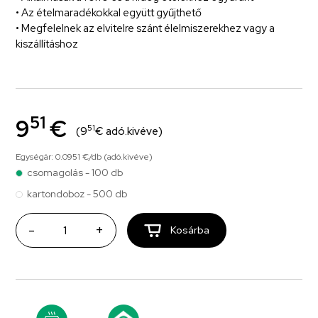
• Az ételmaradékokkal együtt gyűjthető
• Megfelelnek az elvitelre szánt élelmiszerekhez vagy a
kiszállításhoz
51
9
€
51
(9
€ adó.kivéve)
Egységár: 0.0951 €/db (adó.kivéve)
csomagolás - 100 db
kartondoboz - 500 db
-
+
Kosárba