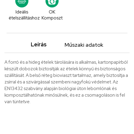
Ideális
OK
ételszállításhoz
Komposzt
Leírás
Műszaki adatok
A forró és a hideg ételek tárolására is alkalmas, kartonpapírból
készült dobozok biztosítják az ételek könnyű és biztonságos
szállítását. A belső réteg bioviaszt tartalmaz, amely biztosítja a
zsírral és a szivárgással szembeni nagyfokú védelmet. Az
EN13432 szabvány alapján biológiai úton lebomlónak és
komposztálhatónak minősülnek, és ez a csomagoláson is fel
van tüntetve.