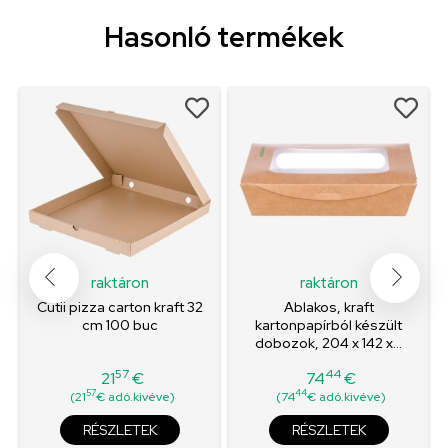
Hasonló termékek
raktáron
raktáron
Cutii pizza carton kraft 32
Ablakos, kraft
cm 100 buc
kartonpapírból készült
dobozok, 204 x 142 x...
57
44
21
€
74
€
Ár
Ár
57
44
(21
€ adó.kivéve)
(74
€ adó.kivéve)
RÉSZLETEK
RÉSZLETEK