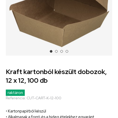
Kraft kartonból készült dobozok,
12 x 12, 100 db
raktáron
Referencia:
CUT-CART-K-12-100
• Kartonpapírból készül
• Alkalmasak a forró és a hideg ételekhez egyaránt