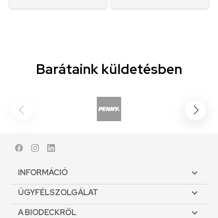
Barátaink küldetésben
Facebook
Instagram
LinkedIn
INFORMÁCIÓ

ÜGYFÉLSZOLGÁLAT

A BIODECKRŐL
