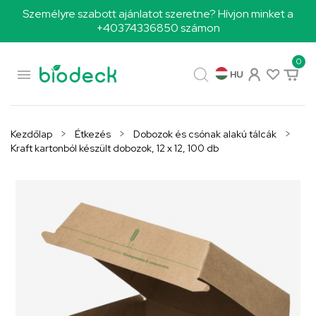
Személyre szabott ajánlatot szeretne? Hívjon minket a
+40374336850 számon
0

HU
Kezdőlap
Étkezés
Dobozok és csónak alakú tálcák
Kraft kartonból készült dobozok, 12 x 12, 100 db