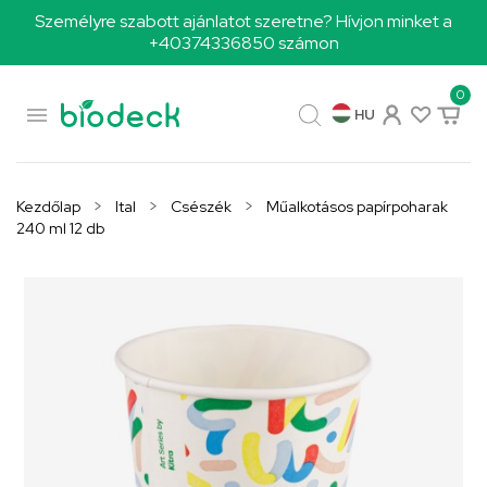
Személyre szabott ajánlatot szeretne? Hívjon minket a
+40374336850 számon
0

HU
Kezdőlap
Ital
Csészék
Műalkotásos papírpoharak
240 ml 12 db