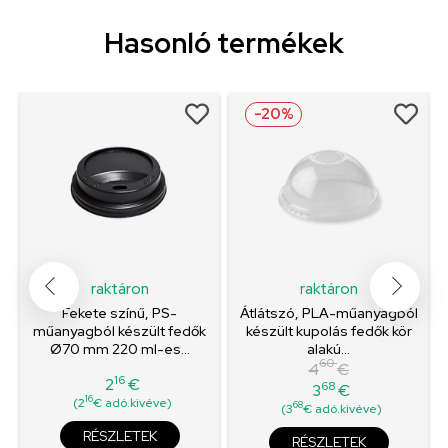
Hasonló termékek
-20%
raktáron
raktáron
Fekete színű, PS-
Átlátszó, PLA-műanyagból
műanyagból készült fedők
készült kupolás fedők kör
Ø70 mm 220 ml-es...
alakú...
60
4
€
16
2
€
68
3
€
Ár
Normál
Ár
16
(2
€ adó.kivéve)
68
(3
€ adó.kivéve)
ár
RÉSZLETEK
RÉSZLETEK