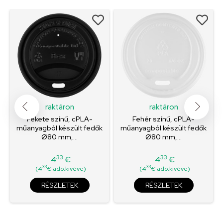
raktáron
raktáron
Fekete színű, cPLA-
Fehér színű, cPLA-
műanyagból készült fedők
műanyagból készült fedők
Ø80 mm,...
Ø80 mm,...
33
33
4
€
4
€
Ár
Ár
33
33
(4
€ adó.kivéve)
(4
€ adó.kivéve)
RÉSZLETEK
RÉSZLETEK