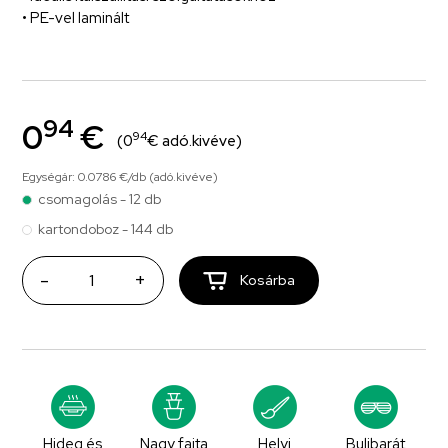
• PE-vel laminált
94
0
€
94
(0
€ adó.kivéve)
Egységár: 0.0786 €/db (adó.kivéve)
csomagolás - 12 db
kartondoboz - 144 db
-
+
Kosárba
Hideg és
Nagy fajta
Helyi
Bulibarát